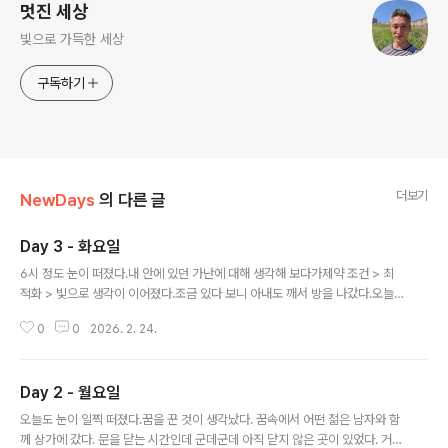
멋진 세상
빛으로 가득한 세상
구독하기
더보기
NewDays
의 다른 글
Day 3 - 화요일
글 내용
6시 정도 눈이 떠졌다.내 안에 있던 가난에 대해 생각해 보다가제약 조건 > 최
적화 > 빛으로 생각이 이어졌다.조금 있다 보니 아내도 깨서 방을 나갔다.오늘
은 나도 일찍 거실로 나갔다.내가 평소 보다 일찍 일어나니 아내는 약을 줄여서
0
0
2026. 2. 24.
그런 거 같다고 걱정을 했다.나는 잠은 잘 잤는데 몸이 찌뿌둥해서 일찍 일어난
거라고 했다.최근 들어서 몸 여기저기가 뻐근하다. 특히 오른쪽 어깨가 많이 뻐
근하다.자고 일어나면 등 여기저기가 뻐근하다. 폼롤러로 몸 여기저기를 풀기
Day 2 - 월요일
시작했다.될 수 있으면 온몸을 다 풀어보려고 노력했다.그랬더니 그동안 뭉쳐있
글 내용
었는데 몰랐던 부분들을 알 수 있었다.허리 중간에 신장 부분이 뭉쳐있는 걸 새
오늘도 눈이 일찍 떠졌다.꿈을 꾼 것이 생각났다. 꿈속에서 어떤 젊은 남자와 함
로 발견했다.허벅지 바깥쪽을 풀 때는 통증이 심했는데 헛웃음이 나오면서 시원
께 상가에 갔다. 문을 닫는 시간인데 군데군데 아직 닫지 않은 곳이 있었다. 거기