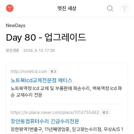
검색하기
멋진 세상
티스토리
NewDays
Day 80 - 업그레이드
밝은영혼
2026. 5. 12. 17:38
http://notelcd.com
광고
노트북lcd교체전문점 메티스
노트북액정 lcd 교체 및 부품판매 파손수리, 맥북액정 lcd 파
손 교체수리 전문
https://m.place.naver.com/place/1014755463
광고
장안동컴퓨터수리 긴급수리전문
장한평역1번출구, 11년째영업중, 믿고찾는수리점, 무상A/S 1