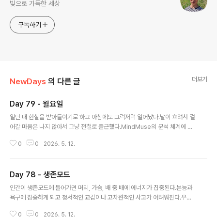
빛으로 가득한 세상
구독하기
더보기
NewDays
의 다른 글
Day 79 - 월요일
글 내용
일단 내 현실을 받아들이기로 하고 아침에도 그럭저럭 일어났다.날이 흐려서 걸
어갈 마음은 나지 않아서 그냥 전철로 출근했다.MindMuse의 분석 체계에 대
해서 다시 검토해 봤다.몇 가지 설명이 잘 안 되는 상황이 있어서다.오전에는 잘
0
0
2026. 5. 12.
버텼는데 점심을 먹고 오후에는 졸렸다.
Day 78 - 생존모드
글 내용
인간이 생존모드에 들어가면 머리, 가슴, 배 중 배에 에너지가 집중된다.본능과
욕구에 집중하게 되고 정서적인 교감이나 고차원적인 사고가 어려워진다.우리
집에서는 아빠와 누나와 내가 그렇다.살다 보니 서로가 서로의 생존에 위협이
0
0
2026. 5. 12.
되는 상황이 되었다.이런 상황에서는 어떤 설득도 협박도 통하지 않는다.이전에