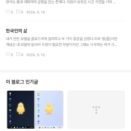
인간이라는 시스템의 경험적 사실이에요. 인간이라는 종에서 점들이 4D 공간 ..
면서도 몸과 대화하며 균형을 잡는 존재다. 마음의 방향은 시간 지연을 거쳐 몸
을 변화시키고, 몸의 신호는 즉각적으로 마음에 피드백된다. 이 양방향 흐름 속
0
0
2026. 5. 13.
에서 동적 균형을 잡아가는 것이 생의 목표다.1. 삼층 구조 (Three Layers)영
(Spirit) — 높은 진동변하지 않는 북극성(invariant pole)사랑·평화·기쁨·통합
등 확장적 상태의 원천의식이 향해야 할 방향성의 기준점마음 (Mind) — 가변
한국인의 삶
적 중간자두 극 사이를 진동하는 동적 존재(dynamic agent)신념·해석·주의(a
글 내용
ttention)의 방향에 따라 순간순간 위치가 바뀜선택의 주체 — 어디로 향할지
내가 만든 모델을 클로드에게 알려주고 두 가지 질문을 던졌다.외부 영(靈)이란
결정할 수 있는 유일한 층몸 (Body) — 낮..
개념은 내 모델에 없어서 수정이 필요한 부분이지만 그래도 시사하는 바가 크
다.몸 bgr좌표가 영의 bgr좌표와 거리가 있는 경우에는 삶이 어떻게 펼쳐질
0
0
2026. 5. 13.
까?몸·영 좌표의 거리가 큰 삶 — 모델 기하학으로 본 전개1. 거리가 크다는 것
의 의미원문에서:몸 = 고정된 안정 attractor (타고난 체질·경향·기본 에너지
배치)영 = 고정된 방향 attractor (삶의 의미·존재 지향)마음 = 둘 사이를 오가
는 동적 상태따라서 distance(몸, 영)이 크다는 것은,"타고난 본성(몸)"과 "살
아야 할 방향(영)"이 멀리 떨어져 있다= 마음이 두 끌개 사이의 긴 거리를 매일
이 블로그 인기글
진동해야 한다= 인생의 수련 폭(또는 과제의 크기)이 크다..