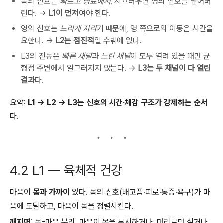
몸의 신호는
빠르고 명료해서
, 시끄러우면 영의 신호를 덮어버
린다. →
L1이 먼저
여야 한다.
영의 신호는
느리게 자라
기 때문에, 영 쪽으로의 이동은 시간을
요한다. →
L2는 점진적
일 수밖에 없다.
L3의 진동은
빠른 채널
과
느린 채널
이 모두 열려 있을 때만 균
형점 주변에서 일그러지지 않는다. →
L3는 두 채널이 다 열린
결과
다.
요약:
L1 → L2 → L3는 신호의 시간·체감 구조가 강제하는 순서
다.
4.2 L1 — 육체적 건강
마음이
몸과 가까이
있다. 몸의 신호(배고픔·피로·통증·욕구)가 마
음에 도달하고, 마음이 몸을 정렬시킨다.
깨지면
: 몸-마음 분리. 마음이 몸을 무시하거나, 머리로만 살거나,