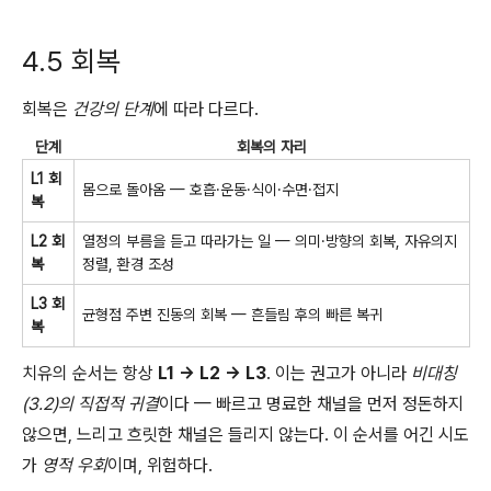
4.5 회복
회복은
건강의 단계
에 따라 다르다.
단계
회복의 자리
L1 회
몸으로 돌아옴 — 호흡·운동·식이·수면·접지
복
L2 회
열정의 부름을 듣고 따라가는 일 — 의미·방향의 회복, 자유의지
복
정렬, 환경 조성
L3 회
균형점 주변 진동의 회복 — 흔들림 후의 빠른 복귀
복
치유의 순서는 항상
L1 → L2 → L3
. 이는 권고가 아니라
비대칭
(3.2)의 직접적 귀결
이다 — 빠르고 명료한 채널을 먼저 정돈하지
않으면, 느리고 흐릿한 채널은 들리지 않는다. 이 순서를 어긴 시도
가
영적 우회
이며, 위험하다.