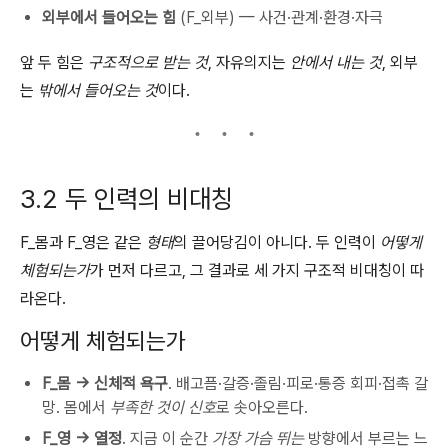
외부에서 들어오는 힘
(F_외부) — 사건·관계·환경·자극
앞 두 힘은
구조적으로 받는 것
, 자유의지는
안에서 내는 것
, 외부
는
밖에서 들어오는 것
이다.
3.2 두 인력의 비대칭
F_몸과 F_영은 같은
형태
의 끌어당김이 아니다. 두 인력이
어떻게
체험되는가
가 먼저 다르고, 그 결과로 세 가지 구조적 비대칭이 따
라온다.
어떻게 체험되는가
F_몸 → 신체적 욕구
. 배고픔·갈증·졸림·피로·통증 회피·접촉 갈
망. 몸에서
부족한 것이 신호
로 솟아오른다.
F_영 → 열정
. 지금 이 순간
가장 가슴 뛰는
방향에서 부르는 느