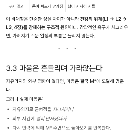
무시 결과
몸이 빠르게 망가짐
삶이 서서히 시듦
이 비대칭은 단순한 성질 차이가 아니라
건강의 위계(L1 → L2 →
L3, 4장)를 강제하는 구조적 원인
이다. 강압적인 욕구가 시끄러우
면, 가려지기 쉬운 열정의 부름은 들리지 않는다.
3.3 마음은 흔들리며 가라앉는다
자유의지와 외부 영향이 없다면, 마음은 결국 M*에 도달해 멈춘
다.
그러나 실제 마음은:
자유의지로 균형점을
지나치거나
외부 사건에
멀리 던져졌다가
다시 인력에 의해 M* 주변으로 돌아오기를 반복한다.