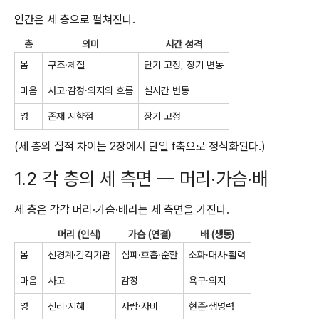
인간은 세 층으로 펼쳐진다.
층
의미
시간 성격
몸
구조·체질
단기 고정, 장기 변동
마음
사고·감정·의지의 흐름
실시간 변동
영
존재 지향점
장기 고정
(세 층의 질적 차이는 2장에서 단일 f축으로 정식화된다.)
1.2 각 층의 세 측면 — 머리·가슴·배
세 층은 각각 머리·가슴·배라는 세 측면을 가진다.
머리 (인식)
가슴 (연결)
배 (생동)
몸
신경계·감각기관
심폐·호흡·순환
소화·대사·활력
마음
사고
감정
욕구·의지
영
진리·지혜
사랑·자비
현존·생명력