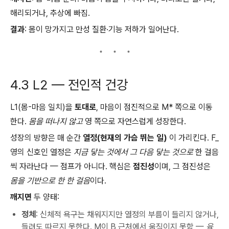
해리되거나, 추상에 빠짐.
결과
: 몸이 망가지고 만성 질환·기능 저하가 일어난다.
4.3 L2 — 전인적 건강
L1(몸-마음 일치)을
토대로
, 마음이 점진적으로 M* 쪽으로 이동
한다.
몸을 떠나지 않고
영 쪽으로 자연스럽게 성장한다.
성장의 방향은 매 순간
열정(현재의 가슴 뛰는 일)
이 가리킨다. F_
영의 신호인 열정은
지금 닿는 것에서 그 다음 닿는 것으로
한 걸음
씩 자라난다 — 점프가 아니다. 핵심은
점진성
이며, 그 점진성은
몸을 기반으로 한 한 걸음
이다.
깨지면
두 양태:
정체
: 신체적 욕구는 채워지지만 열정의 부름이 들리지 않거나,
들려도 따르지 못한다. M이 B 근처에서 움직이지 못함 —
육