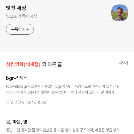
멋진 세상
빛으로 가득한 세상
구독하기
더보기
삼원의학(색체질)
의 다른 글
bgr-f 해석
글 내용
tobwithubgr-f모델을 만들었어.bgr과 f축이 독립적으로 설정되어 있지만 실
제 인간에서는 낮은 f는 배쪽에 높은 f는 머리쪽과 관련이 있어. 이걸 어떻게 해
석해야 하지?claude좋은 질문이에요. 이건 모델의 결함이 아니라 두 가지 다른
0
0
2026. 5. 20.
층위를 구분하면 자연스럽게 풀립니다. 핵심부터 말하면:축의 직교성 ≠ 분포의
독립성bgr-f를 직교축으로 두는 것과, 실제 인간 데이터가 그 공간에서 어떻게
분포하느냐는 전혀 다른 층위의 진술입니다.직교성은 측정의 독립성에 대한 주
몸, 마음, 영
장이에요. "b로 측정한 값과 f로 측정한 값은 원리적으로 다른 정보를 담는
글 내용
다"는 뜻이지, "둘이 통계적으로 무상관"이라는 뜻이 아닙니다.분포의 상관성은
통합 모델 정리한 줄 정의인간은 몸·마음·영의 삼층 구조이며, 마음은 영을 향하