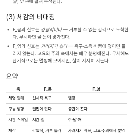
달, 몇 년
에 걸쳐 누적된다.
(3) 체감의 비대칭
F_몸의 신호는
강압적이다
— 거부할 수 없는 감각으로 도착한
다. 무시하면 곧 몸이 망가진다.
F_영의 신호는
가려지기 쉽다
— 욕구·소음·바쁨에 덮이면 들
리지 않는다. 고요와 주의 속에서는 매우 분명해진다. 무시해도
단기적으로는 멀쩡해 보이지만, 삶이 서서히 시든다.
요약
축
F_몸
F_영
체험 형태
신체적 욕구
열정
구동 방향
결핍이 민다
충만이 끈다
시간 스케일
시간·일
주·달·해
체감
강압적, 거부 불가
가려지기 쉬움, 고요·주의에서 분명