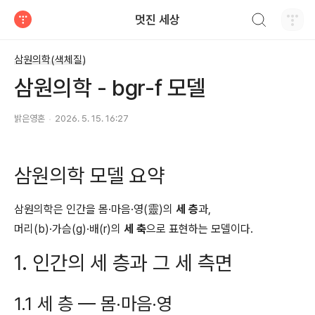
검색하기
멋진 세상
티스토리
삼원의학(색체질)
삼원의학 - bgr-f 모델
밝은영혼
2026. 5. 15. 16:27
삼원의학 모델 요약
삼원의학은 인간을 몸·마음·영(靈)의
세 층
과,
머리(b)·가슴(g)·배(r)의
세 축
으로 표현하는 모델이다.
1. 인간의 세 층과 그 세 측면
1.1 세 층 — 몸·마음·영