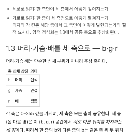
세로로 읽기: 한 측면이 세 층에서 어떻게 깊어지는가.
가로로 읽기: 한 층이 세 측면으로 어떻게 펼쳐지는가.
격자의 각 칸은 해당 층에서 그 측면이 어떻게 발현되는가의 질
적 묘사다. 양적 정식화는 1.3에서 공통 축으로 추상화된다.
1.3 머리·가슴·배를 세 축으로 — b·g·r
머리·가슴·배는 단순한 신체 부위가 아니라 추상 축이다.
축
신체 상징
의미
b
머리
인식
g
가슴
연결
r
배
생동
각 축은 0–255 값을 가지며,
세 축은 모든 층이 공유한다
. 세 층
(몸·마음·영)은 이 (b, g, r) 공간에서
서로 다른 위치를 차지하는
세 점
이다. 따라서 한 층의 b와 다른 층의 b는 같은 축 위 두 위치