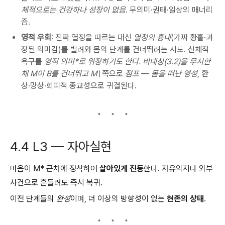
체적으로는 건강하나 성장이 없음
. 무의미·권태·일상의 매너리
즘.
영적 우회
: 진짜 열정을 따르는 대신
열정의 흉내
(가짜 황홀·과
장된 의미감)를 빌려와 몸의 단계를 건너뛰려는 시도. 신체적
욕구를
영적 의미*로 위장하기도 한다. 비대칭(3.2)을 무시한
채 M이 B를 건너뛰고 M\
쪽으로
점프
—
몸을 떠난 영성
, 환
상·망상·회피적 종교성으로 귀결된다.
4.4 L3 — 자아실현
마음이 M* 근처에 정착하여
살아있게 진동
한다. 자유의지나 외부
사건으로 흔들려도 즉시 복귀.
이전 단계들의
완성
이며, 더 이상의 방향성이 없는
현존의 상태
.