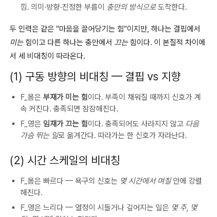
낌. 의미·방향·진정한 부름이
충만의 방식으로
도착한다.
두 인력은 같은 "마음을 끌어당기는 힘"이지만, 하나는 결핍에서
미는
힘이고 다른 하나는 충만에서
끄는
힘이다. 이 본질적 차이에
서 세 비대칭이 따라온다.
(1) 구동 방향의 비대칭 — 결핍 vs 지향
F_몸은
부재가 미는 힘
이다. 부족이 채워질 때까지 신호가 계
속 커진다. 충족되면 잠잠해진다.
F_영은
임재가 끄는 힘
이다. 충족되어도 사라지지 않고
다음
가슴 뛰는 일
로 옮겨간다. 따라가는 한 신호가 자라난다.
(2) 시간 스케일의 비대칭
F_몸은 빠르다 — 욕구의 신호는
몇 시간에서 며칠
안에 강렬
해진다.
F_영은 느리다 — 열정이 시들거나 깊어지는 일은
몇 주, 몇