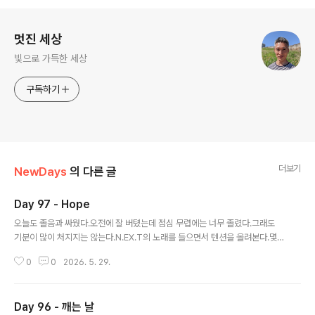
로그 정보
멋진 세상
빛으로 가득한 세상
구독하기
더보기
NewDays
의 다른 글
Day 97 - Hope
글 내용
오늘도 졸음과 싸웠다.오전에 잘 버텼는데 점심 무렵에는 너무 졸렸다.그래도
기분이 많이 처지지는 않는다.N.EX.T의 노래를 들으면서 텐션을 올려본다.몇
달 동안 열심히 달려왔는데 앞이 보이질 않는다.그래도 내 삶을 믿어본다.나에
0
0
2026. 5. 29.
게는 나만의 길이 있을 것이다.
Day 96 - 깨는 날
글 내용