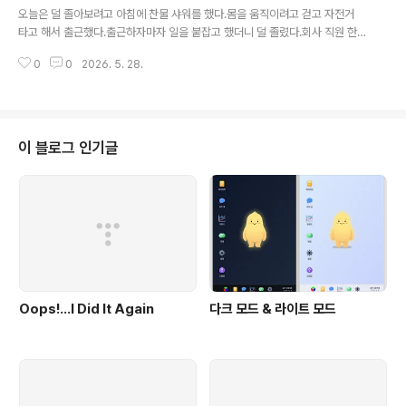
오늘은 덜 졸아보려고 아침에 찬물 샤워를 했다.몸을 움직이려고 걷고 자전거
타고 해서 출근했다.출근하자마자 일을 붙잡고 했더니 덜 졸렸다.회사 직원 한
명이 오면서 빵을 사 왔다.당충전을 하니 더 덜 졸렸다.오후에는 흐렸던 날씨도
0
0
2026. 5. 28.
맑아졌다.옆에서 초콜릿을 줘서 먹었다. 많은 것들이 한 번에 일어나면서 덜 졸
린 하루를 보냈다.
이 블로그 인기글
Oops!…I Did It Again
다크 모드 & 라이트 모드