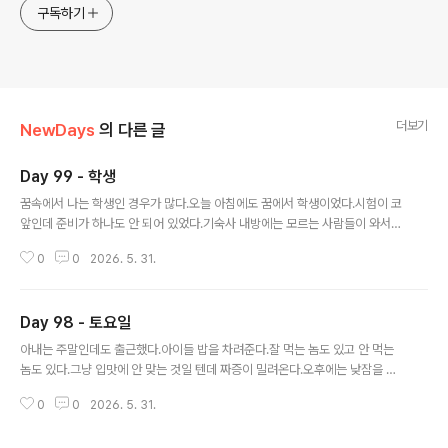
구독하기
더보기
NewDays
의 다른 글
Day 99 - 학생
글 내용
꿈속에서 나는 학생인 경우가 많다.오늘 아침에도 꿈에서 학생이었다.시험이 코
앞인데 준비가 하나도 안 되어 있었다.기숙사 내방에는 모르는 사람들이 와서
침대에 누워 자고 있어서 다 쫓아냈다.
0
0
2026. 5. 31.
Day 98 - 토요일
글 내용
아내는 주말인데도 출근했다.아이들 밥을 차려준다.잘 먹는 놈도 있고 안 먹는
놈도 있다.그냥 입맛에 안 맞는 것일 텐데 짜증이 밀려온다.오후에는 낮잠을 잤
다.쉬고 싶기도 하고 뭔가를 해야 될 것 같기도 해서 마음이 안 편하다.결국 낮잠
0
0
2026. 5. 31.
으로 오후를 보냈다.