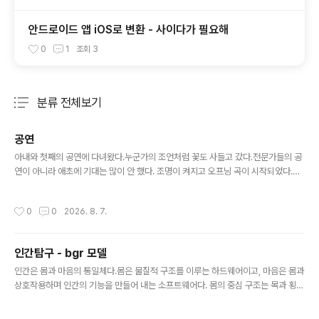
안드로이드 앱 iOS로 변환 - 사이다가 필요해
0
1
조회
3
분류 전체보기
주요 글 목록
공연
글 내용
아내와 첫째의 공연에 다녀왔다.누군가의 조언처럼 꽃도 사들고 갔다.전문가들의 공
연이 아니라 애초에 기대는 많이 안 했다. 조명이 켜지고 오프닝 곡이 시작되었다.갑
자기 가슴이 쿵쿵거렸다.드럼 소리에 공명하는 것이었다.얼마 전에 유튜브에서 징소
리로 몸을 치료하는 사람을 본 적이 있었는데그런 치료를 받는 느낌이었다.굳어 있던
작성시간
0
0
2026. 8. 7.
가슴을 풀어주는 마사지였다. 음악은 오프닝 곡이 가장 좋았고 나머지는 별감흥이 없
었다.관객과의 소통 따위는 생각하지 않고하고 싶은 걸 무대에서 마음껏 하는 모습이
귀여웠다. 첫째는 엄마, 아빠가 와주셔서 감사하다는 말을 여러 번 했다.오지 않아도
인간탐구 - bgr 모델
된다고 했었는데 말이다.역시 마음을 읽어야지 말에 속으면 안 된다. 요즘 일상을 깨
글 내용
고 안 하던 것들을 많이 하고 있는데이렇게 또 새로운 경험을 ..
인간은 몸과 마음의 통일체다.몸은 물질적 구조를 이루는 하드웨어이고, 마음은 몸과
상호작용하며 인간의 기능을 만들어 내는 소프트웨어다. 몸의 중심 구조는 목과 횡격
막을 경계로 머리, 가슴, 배의 세 영역으로 나뉜다. 마음은 작동의 성격에 따라 머리·
가슴·배의 세 영역으로 나뉜다.머리 - 사고: 대상을 인식하고 구분하며, 예측하고 방