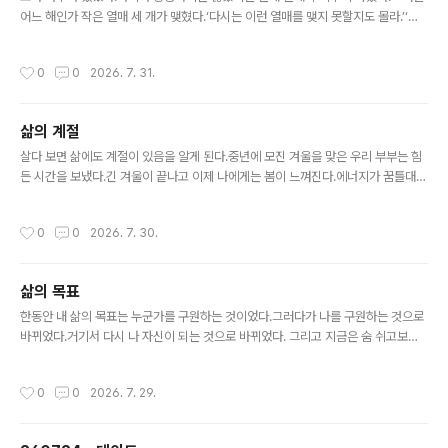
어느 해인가 작은 열매 세 개가 맺혔다.‘다시는 이런 열매를 맺지 못할지도 몰라.’‘이
잎들은 내가 열매 맺게 해 준 잎들이니 절대 놓쳐서는 안 돼.’쪼그라든 열매와 말라붙
은 잎을 끝내 놓지 못한 꼬마 나무는 더 이상 자라지 못했다.겨울이 되자 열매와 잎을
작성시간
0
0
2026. 7. 31.
쥐고 있을 힘도 없어졌다.‘작은 열매 세 개도 내게는 감사한 삶이었어.’남은 힘으로 쥐
고 있던 열매와 잎을 떨구고 스르륵 잠이 들었다.새소리에 잠이 깬 어느 봄날 쥐고 있
던 열매와 잎이 떠난 자리에 새싹이 돋고 있었다.
삶의 계절
글 내용
살다 보면 삶에도 계절이 있음을 알게 된다.중년에 모진 겨울을 맞은 우리 부부는 힘
든 시간을 보냈다.긴 겨울이 끝나고 이제 나에게는 봄이 느껴진다.에너지가 꿈틀대고
변화가 느껴진다.하지만 아내는 아직도 겨울을 지나고 있다.그런 아내에게 왜 비관적
이고 절망적이냐고 말했다.내가 지나왔던 그 겨울은 벌써 잊고 내 기준으로만 얘기한
작성시간
0
0
2026. 7. 30.
것이다. 겨울은 고요하고 쓸쓸해야 제맛이다.왜 꽃을 피우지 않고 있나고 말하는 건
어리석다.
삶의 목표
글 내용
한동안 내 삶의 목표는 누군가를 구원하는 것이었다.그러다가 나를 구원하는 것으로
바뀌었다.거기서 다시 나 자신이 되는 것으로 바뀌었다. 그리고 지금은 숨 쉬고보고
듣고 느끼고사랑하고 감사하고 그렇게 애쓰지 않고 그냥 삶 자체를 사는 것이 목표
다.
작성시간
0
0
2026. 7. 29.