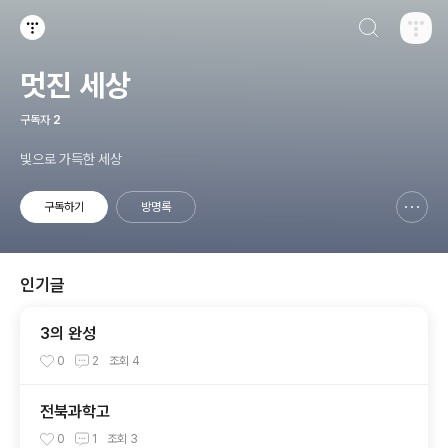
검색하기
티스토리
멋진 세상
구독자
2
빛으로 가득한 세상
구독하기
방명록
신고하기 레이어
열기
인기글
3의 완성
0
2
조회
4
전북과학고
0
1
조회
3