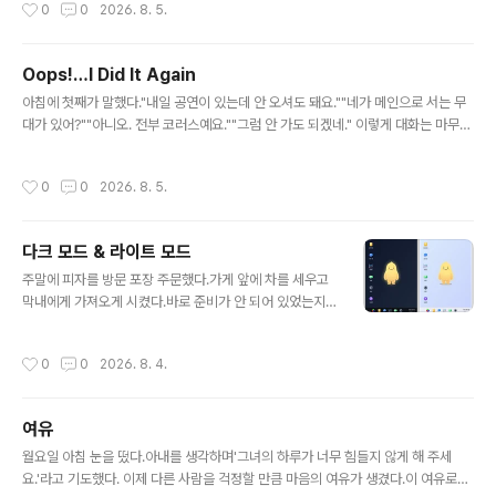
작성시간
0
0
2026. 8. 5.
법을 찾는 기능가슴 - 감정: 대상의 가치와 의미를 판단하고, 좋아함·싫어함과 행동의
방향을 만드는 기능배 - 생명: 몸의 상태를 감지하고 욕구를 생성하며, 생존과 항상성
을 유지하는 기능 가장 단순하게 압축하면 다음과 같다.머리: 어떻게 할 것인가가슴:
Oops!…I Did It Again
무엇이 중요한가배: 무엇이 필요한가 여기서 명칭은 기능이 오직 해당 신체 부위에서
글 내용
발생한다는 뜻이 아니라, 각 기능이 대표적으..
아침에 첫째가 말했다."내일 공연이 있는데 안 오셔도 돼요.""네가 메인으로 서는 무
대가 있어?""아니오. 전부 코러스예요.""그럼 안 가도 되겠네." 이렇게 대화는 마무리
되었지만뭔가 쎄한 느낌이 들었다.'안 가도 되는데 그럼 왜 얘기한 거지?'스레드에 글
을 올려 스친들에게 물어보니 역시 이건 오라는 뜻이다. 앞의 대화에서 나는 두 가지
작성시간
0
0
2026. 8. 5.
실수를 했다.첫째, 습관적으로 말을 머리로만 해석했다.말속에 담긴 속마음을 가슴으
로 느끼는 노력이 더 필요하다.요즘 계속 연습 중이긴 하지만 몸에 익을 때까지는 말
을 아끼고 천천히 반응하는 것도 좋을 것 같다.둘째, 아이가 어떤 경험을 하는지보다
다크 모드 & 라이트 모드
무엇을 하는지에 집중했다.나의 반응은 '코러스는 중요하지 않고 메인보컬만이 가치
글 내용
있다'는 것처럼 전달될 수 있다.아이가 무엇을..
주말에 피자를 방문 포장 주문했다.가게 앞에 차를 세우고
막내에게 가져오게 시켰다.바로 준비가 안 되어 있었는지
조금 기다려야 했다.막내는 피자를 들고서 자기가 해냈다
는 듯 뿌듯한 미소를 지으면서 나왔다. 막내가 이 일화를 일
작성시간
0
0
2026. 8. 4.
기에 썼다고 아내에게 얘기했다.소소하지만 성취감을 느낄
수 있는 일을 자주 시키자고 했다.아내는 첫째랑 막내는 새
로운 걸 시도하는 데 거부감이 크지 않은데둘째가 잘 시도
여유
하지 않으려 해서 안타깝다고 했다."둘째는 내 과라서 잘 움
글 내용
직이려 하지 않을 뿐 자기 스타일대로 잘할 거야. 안타까워
월요일 아침 눈을 떴다.아내를 생각하며'그녀의 하루가 너무 힘들지 않게 해 주세
하지 마.""나는 오히려 첫째가 불안해하면서 과하게 활동하
요.'라고 기도했다. 이제 다른 사람을 걱정할 만큼 마음의 여유가 생겼다.이 여유로운