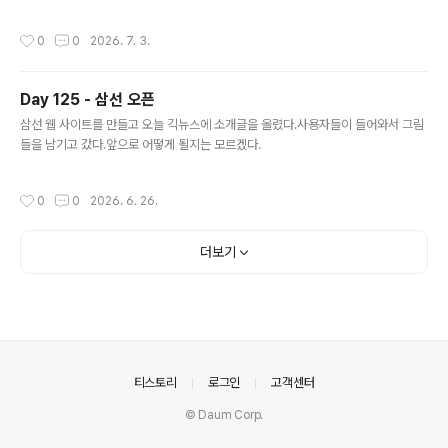
곳들을 정확히 짚어 냈고본인의 진단을 명확히 설명해 주셨고자신의 한계까지 설명
해 줘서 신뢰가 갔다. 이런 진찰 능력을 타고난 건지 수련한 건지 물어봤더니수련을
작성시간
0
0
2026. 7. 3.
한 것이라고 했다.물어본게 반가운 듯 인생사 얘기를 잠깐 해주셨는데쉽지 않은 삶이
었을 것 같다.그런데도 얘기 말미에 '부럽네요'라는 말이 튀어나왔다.선생님은 각자
의 길이 있을 거라고 했다. 반복되는 일상을 깨고새로운 사람을 만나고나를 돌아보는
Day 125 - 삼선 오픈
좋은 시간이었다.
글 내용
삼선 웹 사이트를 만들고 오늘 긱뉴스에 소개글을 올렸다.사용자들이 들어와서 그림
들을 남기고 갔다.앞으로 어떻게 될지는 모르겠다.
작성시간
0
0
2026. 6. 26.
더보기
의안내
티스토리
로그인
고객센터
© Daum Corp.