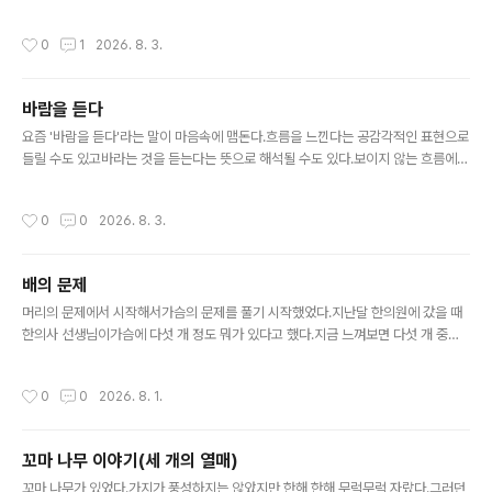
는 게 더 안타까"말하다가 문득 깨달았다.아내에게는 안타
마음을 잊지 않았으면 좋겠다.
까워하지 말라면서나는 안타까워하고 있었다. 아내와 나는
작성시간
0
1
2026. 8. 3.
참 다르다.아내가 맞다고 하는 건 ..
바람을 듣다
글 내용
요즘 '바람을 듣다'라는 말이 마음속에 맴돈다.흐름을 느낀다는 공감각적인 표현으로
들릴 수도 있고바라는 것을 듣는다는 뜻으로 해석될 수도 있다.보이지 않는 흐름에
귀를 기울인다.그리고 그 흐름 속에서,내가 진정 바라는 것을 듣는다.
작성시간
0
0
2026. 8. 3.
배의 문제
글 내용
머리의 문제에서 시작해서가슴의 문제를 풀기 시작했었다.지난달 한의원에 갔을 때
한의사 선생님이가슴에 다섯 개 정도 뭐가 있다고 했다.지금 느껴보면 다섯 개 중에
왼쪽 하나는 안 느껴질 정도로 희미해졌고두 번째도 희미하다. 가운데는 반정도 남아
있고 오른쪽 두 개는 남아있다.차차 해결될 것들이라 생각하고 있다. 이제 관심은 배
작성시간
0
0
2026. 8. 1.
의 문제 즉 몸의 문제로 넘어가고 있다.그런데 오늘 아침 스레드에 태극권 하는 사람
이 올린 포스트가 떴다.타고 들어가서 글을 읽다 보니메이블 엘스워스 토드의 《생각
하는 몸》이라는 책까지 닿았다.대략적인 내용을 봤을 때 내가 생각하는 배의 문제를
꼬마 나무 이야기(세 개의 열매)
다루고 있는 듯하다.이제는 당연할 만도 하지만 이렇게 필요한 것들이 눈앞에 짠 하
글 내용
고 나타날 때마다 짜릿하다.
꼬마 나무가 있었다.가지가 풍성하지는 않았지만 한해 한해 무럭무럭 자랐다.그러던