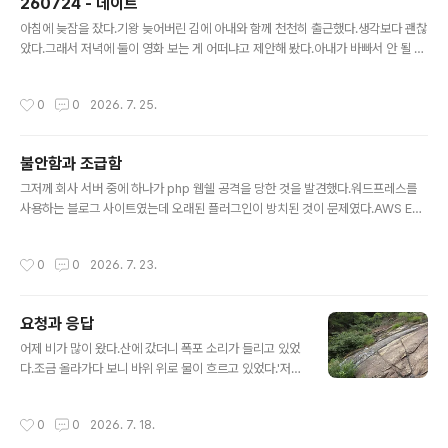
260724 - 데이트
글 내용
아침에 늦잠을 잤다.기왕 늦어버린 김에 아내와 함께 천천히 출근했다.생각보다 괜찮
았다.그래서 저녁에 둘이 영화 보는 게 어떠냐고 제안해 봤다.아내가 바빠서 안 될 수
도 있을 거라고 생각했는데의외로 흔쾌히 동의했다.요즘 화제의 영화 '호프'를 예매
했다.아내가 갈만한 음식점을 찾았다.아주 오랜만에 예전에 데이트하던 느낌이 났다.
작성시간
0
0
2026. 7. 25.
저녁을 먹고 서순라길 산책도 하고팝콘을 먹고 영화를 봤다.아이들과 함께 영화 볼
때는 하지 못하는팔걸이 올리고 손잡고 영화보기도 했다.일상에서 벗어나 옛날 느낌
을 느껴보려고 애쓴 느낌이고절반의 성공이다. 영화는 시나리오가 허술했지만추격
불안함과 조급함
장면은 참 잘 찍었다.
글 내용
그저께 회사 서버 중에 하나가 php 웹쉘 공격을 당한 것을 발견했다.워드프레스를
사용하는 블로그 사이트였는데 오래된 플러그인이 방치된 것이 문제였다.AWS EC
2 인스턴스를 새로 만들고 워드프레스를 새로 설치했다.방문자가 많지 않은 블로그
지만 사용 중인 사이트라서 빨리 복구해야겠다고 생각했다.어제 하루 종일 복구에 매
작성시간
0
0
2026. 7. 23.
달렸다.워드프레스 설치 자체는 쉬웠지만 예전 사이트에서 사용하던 테마와 플러그
인들 때문에 시간이 걸렸다.종일 쉬지 않고 집중했다가 집에 갔더니 몸에 기운이 하
나도 없었다.다른 때 일을 재밌게 했던 것과는 다른 느낌이었다.그래서 살펴봤더니
요청과 응답
사이트 복구가 늦어지면 어쩌나 하는 불안감과 조급함을 하루 종일 느끼고 있었고그
글 내용
게 그대로 몸을 굳게 하고 에너지를 소진시킨 것이었다.마음이 몸으로 드러나는..
어제 비가 많이 왔다.산에 갔더니 폭포 소리가 들리고 있었
다.조금 올라가다 보니 바위 위로 물이 흐르고 있었다.'저
물을 만져보고 싶다'는 생각이 들었다.하지만 바위 옆에는
'추락주의'라는 팻말이 있었다.오늘은 평소와 달리 운동화
작성시간
0
0
2026. 7. 18.
가 아니라 슬리퍼를 신고 오르고 있어서 더 위험했다. 조금