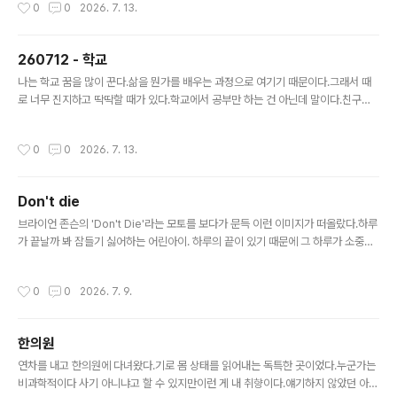
작성시간
0
0
2026. 7. 13.
앱 만들 만한 게 없나 하고 고민하던 중이었는데딱 좋은 아이디어인 것 같다.적당히
시장이 좁고 해결해 줄 수 있는 문제도 비교적 명확하다. 가업으로 삼을 만하다.마침
조금 있으면 애들 여름 방학이라서 재밌게 함께 할 수 있을 것 같다.벌써 신이 난다.이
260712 - 학교
름도 이미 지어놨다.'가락'우리말로 선율을 뜻하는 말이다.노래의 즐거움(歌樂)이라
글 내용
는 뜻으로 중의적으로 해석될 수도 있다. 아..
나는 학교 꿈을 많이 꾼다.삶을 뭔가를 배우는 과정으로 여기기 때문이다.그래서 때
로 너무 진지하고 딱딱할 때가 있다.학교에서 공부만 하는 건 아닌데 말이다.친구를
사귀기도 하고 재미있는 놀이를 할 수도 있다.앞으로는 삶을 조금 더 즐기면서 살려
고 한다. 오늘도 학교 꿈을 꿨다.학교에 지각을 하긴 했으나 무사히 도착했다.
작성시간
0
0
2026. 7. 13.
Don't die
글 내용
브라이언 존슨의 'Don't Die'라는 모토를 보다가 문득 이런 이미지가 떠올랐다.하루
가 끝날까 봐 잠들기 싫어하는 어린아이. 하루의 끝이 있기 때문에 그 하루가 소중하
다.오늘이 끝나야 내일이 온다.
작성시간
0
0
2026. 7. 9.
한의원
글 내용
연차를 내고 한의원에 다녀왔다.기로 몸 상태를 읽어내는 독특한 곳이었다.누군가는
비과학적이다 사기 아니냐고 할 수 있지만이런 게 내 취향이다.얘기하지 않았던 아픈