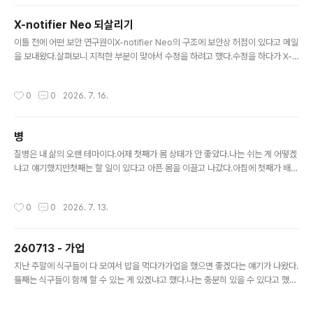
더 지나가다 보니 등산로로 물이 흐르고 있었다.처음 봤을
때는 '이걸 어쩌지?' 하는 생각이 자동적으로 들었다.운동
X-notifier Neo 되살리기
화였으면 난감한 상황이었겠지만 슬리퍼이니 지나가는데
글 내용
문제는 없었다.잠깐 있다가 또 다른 생각이 떠올랐다.'이건
이틀 전에 어떤 보안 연구원이X-notifier Neo의 구조에 보안상 허점이 있다고 메일
아까 내 요청에 대한 응답이다!'나는 흐르는 물을 만져 보고
을 보내왔다.살펴보니 지적한 부분이 맞아서 수정을 하려고 했다.수정을 하다가 X-n
싶다고 했고그 물을 만져볼 수 있는 안전한 장소가 주어진
otifier 포럼에 들어갔더니drupal 버전이 오래되어서 동작을 안 하고 있었다.부랴부
것이었다.이렇게 생각하니 내 앞에 있는 건 장애물이 아니
랴 drupal 7을 drupal 11로 업데이트를 했다. 본격적으로 X-notifier를 고치기 시
작성시간
0
0
2026. 7. 16.
라 기회이고 응답이었다. ..
작했는데하다 보니 그동안 메일 확인이 안 되던 채로 방치되어 있었다.hotmail, yah
oo가 안 되고 있었고 포럼에 글도 올라와 있었다. 예전에는 내가 브라우저를 켜서 웹
메일 사이트에 접속해서동작을 해보고 패킷을 분석하고 그걸 스크립트로 재현하는
병
작업을모두 내가 직접 손으로 했다.이번에는 AI에게 시켜서 해봤는데 생각 이상으로
글 내용
잘한다.간단한 작업..
질병은 내 삶의 오랜 테마이다.어제 첫째가 몸 상태가 안 좋았다.나는 쉬는 게 어떻겠
냐고 얘기했지만첫째는 할 일이 있다고 아픈 몸을 이끌고 나갔다.아침에 첫째가 배가
불편하다고 했다.누가 명치를 누르는 느낌이라고 한다.스트레스 때문인 것 같다.나는
이런 증상들을 몸이 보내는 신호로 해석한다.쉬어가면서 자신을 돌아보면서 하라는
작성시간
0
0
2026. 7. 13.
신호이다.첫째에게 얘기했지만 어떤 의미인지 잘 모르는 것 같다.나는 그런 신호를
무시한 적이 있고그 결과 큰 병을 얻었다.첫째도 그럴까 봐 염려된다. 대신 아플 수 있
으면 대신 아파주었으면 좋겠다는 생각도 잠깐 했다.눈물이 핑 돌면서 내 안에 있는
260713 - 가업
예쁜 어린아이의 마음이 느껴졌다.하지만 아픈 경험을 하는 것 자체가 배움의 과정이
글 내용
다.대신 아파주면 배움도 없다.그럼에도 불구하고 너무 많..
지난 주말에 식구들이 다 모여서 밥을 먹다가가업을 했으면 좋겠다는 얘기가 나왔다.
둘째는 식구들이 함께 할 수 있는 게 있겠냐고 했다.나는 충분히 있을 수 있다고 했다.
어제 차를 타고 집에 오는 길에첫째가 앱 아이디어를 하나 냈다.시창, 청음을 도와주
는 앱 중에 괜찮은 게 없다고 한다.올해 들어서 MindMuse와 삼선을 만들고 난 후