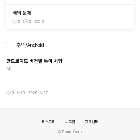
배의 문제
0
0
조회
3
추억/Android
분류 전체보기
주요 글 목록
안드로이드 버전별 특이 사항
글 내용
API
작성시간
0
0
2020. 6. 17.
의안내
티스토리
로그인
고객센터
© Daum Corp.