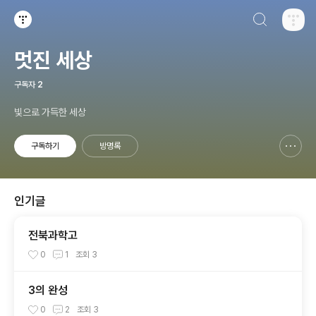
검색하기
티스토리
멋진 세상
구독자
2
빛으로 가득한 세상
구독하기
방명록
신고하기 레이어
열기
인기글
전북과학고
0
1
조회
3
3의 완성
0
2
조회
3