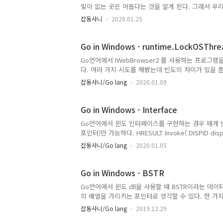
빛이 없는 곳은 어둡다는 것을 알게 된다. 그래서 우
백을 동등한 무엇으로 생각하는 오류를 범한다. 흑과 
잡동사니
2020.01.25
서 흑은 단지 빛이 없는 것이었음을 잊는다. 흑과 백
된다. 회색에 익숙해지면 회색에도 밝은 회색, 어두운
이 있음을 구분할 수 있게 된다. 우리는 이제 단색 영
Go in Windows - runtime.LockOSThre
게 된다. 우리는 드디어 색을 볼 수 있다...
Go언어에서 IWebBrowser2 를 사용하는 프로그
다. 여러 가지 시도를 해봤는데 빈도의 차이가 있을 
반복한 끝에 드디어 답을 찾았다. 답은 바로 runtime.Lo
잡동사니/Go lang
2020.01.09
violation(0xc0000005), Application hang(0x
main()에서 실행한 후에 해결되었다.
Go in Windows - Interface
Go언어에서 윈도 인터페이스를 구현하는 경우 매개 변수의 
포인터)만 가능하다. HRESULT Invoke( DISPID dispIdM
DISPPARAMS *pDispParams, VARIANT *pVarResul
잡동사니/Go lang
2020.01.05
우를 Go언어에서 구현하면, 아래와 같은 형태가 된다. func Inv
uint, dispParams *DISPPARAMS,varResult *VARI
Go in Windows - BSTR
Go언어에서 윈도 dll을 사용할 때 BSTR이라는 데이터
의 배열을 가리키는 포인터로 생각할 수 있다. 한 가지
가지고 있다는 것이다. 이 때문에 BSTR을 Go언어의 
잡동사니/Go lang
2019.12.29
access violation)이 발생할 수 있다. 아래와 