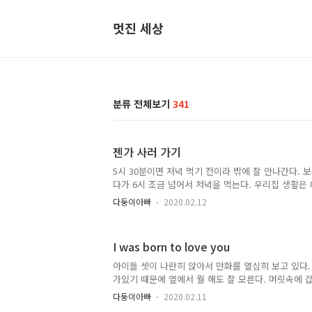
멋진 세상
분류 전체보기
341
젠가 사러 가기
5시 30분이면 저녁 먹기 전이라 밖에 잘 안나간다. 
다가 6시 조금 넘어서 저녁을 먹는다. 우리집 생활은 
런데 둘째가 갑자기 젠가를 하고 싶다고 했다. 오늘은
다둥이아빠
2020.02.12
고 싶었다. 둘째는 화려한 거 좋아하고 치장하는 것
이 긴축 모드라서 원하는대로 해주지 못했었다. '그래 
자 ^^" 갑자기 아이 눈이 동그랗게 커진다. "예~! 가
I was born to love you
라 행동이 너무 굼뜨다. 나가려면 옷 갈아입기 관문이
그대로다. 빨리 움직이라고 했더니 화장실에서 주방을
아이들 셋이 나란히 앉아서 만화를 열심히 보고 있다.
내 인내심에 한계가 왔다. "지금 안 나가면 집에 두고 갈
가있기 때문에 옆에서 뭘 해도 잘 모른다. 머릿속에 갑자기 
love you I was born to love you With every sin
다둥이아빠
2020.02.11
of you, ha Every single day... Alright, hey hey