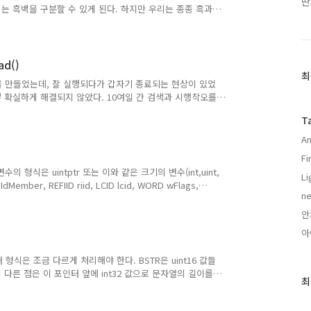
딴
리는 흑백을 구분할 수 있게 된다. 하지만 우리는 종종 흑과
백을 잘 구분하는 것이 많이 아는 것이라 생각한다. 그러면
을 구분하는 능력이 발전하면서 점차 회색도 구분할 수 있게
 회색이 있음을 알게 된다. 흑부터 백까지 다양한 단계의 색
화를 본다. 어느 순간 우리는 무채색만 있지 않다는 것을 알
ad()
최
최
램을 만들었는데, 잘 실행되다가 갑자기 종료되는 현상이 있었
근
뿐 확실하게 해결되지 않았다. 10여일 간 검색과 시행착오를
글
ckOSThread() 이다. IWebBrowser 사용 중에 Access
과
T
cfffffff) 등으로 비정상 종료되었는데 runtime.LockOSThread()를
인
An
기
글
F
형식은 uintptr 또는 이와 같은 크기의 변수(int,uint,
Li
ember, REFIID riid, LCID lcid, WORD wFlags,
n
t, EXCEPINFO *pExcepInfo, UINT *puArgErr ); 위의 경
oke(idMember int,riid *GUID,lcid uint,flags
안
ANT, excepInfo *EXCEPINFO..
아
 형식은 조금 다르게 처리해야 한다. BSTR은 uint16 값들
 다른 점은 이 포인터 앞에 int32 값으로 문자열의 길이를
최
*uint16으로 처리하는 경우 잘못된 메모리 접근(memory
같은 코드는 제대로 동작할 수도 있고(길이값을 사용하지 않을 때),