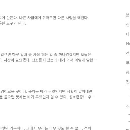
single day of my life ..
분
치게 만든다. 나쁜 사람에게 쥐어주면 다른 사람을 해친다.
륭한 도구가 된다.
삼
다
N
 같으면 하루 일과 중 가장 힘든 일 중 하나였겠지만 오늘은
의 시간이 필요했다. 청소를 마쳤는데 내게 와서 이렇게 말한
무
"응" "그럼 얼마만큼 커요?" "니가 크고 싶은 만큼. 넌 얼마
 "이렇게 아빠 만큼이요." 내가 키가 큰 편은 아니다. 손을
 있어." 엄청 새로운 사실이었는지 아들 눈이 잠깐 커진다.
잡
린이집 갈 준비를 마쳤는데 콩순이 컴퓨터를 하고 싶다고 한다.
는 경이로운 곳이다. 뜻하는 바가 무엇인지만 정확히 알아내면
 들으면 뜻하는 바가 무엇인지 알 수 있다. 상호존중! - 우
 무한한 자유를 누릴 수 있다. 항상 감사하라. 항상 겸손하
빛만 가득하다. 그래서 우리는 아무 것도 볼 수 없다. 점차