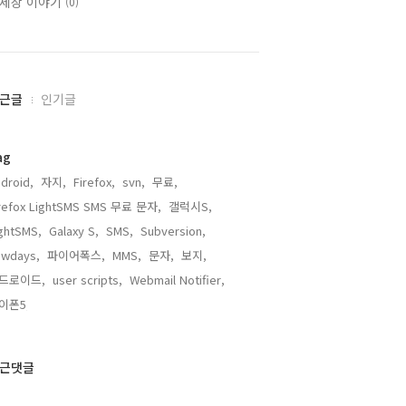
세상 이야기
(0)
근글
인기글
ag
droid,
자지,
Firefox,
svn,
무료,
irefox LightSMS SMS 무료 문자,
갤럭시S,
ghtSMS,
Galaxy S,
SMS,
Subversion,
ewdays,
파이어폭스,
MMS,
문자,
보지,
드로이드,
user scripts,
Webmail Notifier,
이폰5,
근댓글