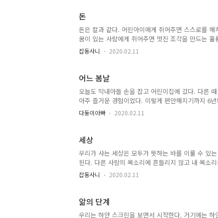
heart Yes, I was born to take care of you Every 
돈
돈은 칼과 같다. 어린아이에게 쥐어주면 스스로를 해
꿈이 있는 사람에게 쥐어주면 멋진 조각을 만드는 훌
잡동사니
2020.02.11
어느 봄날
오늘도 막내아들 손을 잡고 어린이집에 갔다. 다른 때
아주 즐거운 경험이었다. 이렇게 편안해지기까지 6년
다. "아빠, 나이 먹는다고 계속 키 크는 건 아니죠?" 
다둥이아빠
2020.02.11
만큼 크고 싶어?" 내 앞에 있는 식탁 벤치에 올라선다.
내 머리보다 높이 들고 말한다. "아빠보다 더 클 수도
"그래도 아빠만큼 클래요." 'ㅎㅎ 귀여운 녀석.' 어
세상
요즘에는 웬만하면 다..
우리가 사는 세상은 모두가 뜻하는 바를 이룰 수 있
된다. 다른 사람의 목소리에 흔들리지 않고 내 목소리를
리는 수평적 존재이다. 다른 존재에 해가 되지 않는 한
잡동사니
2020.02.11
라. 항상 말조심하라. 말은 강력한 힘을 가지고 있다.
앎의 단계
우리는 하얀 스크린을 보면서 시작한다. 거기에는 하얀