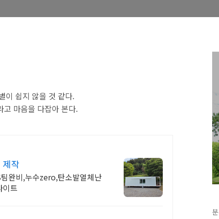
별이 쉽지 않을 것 같다.
라고 마음을 다잡아 본다.
 제작
팀완비,누수zero,탄소발열체난
라이트
분