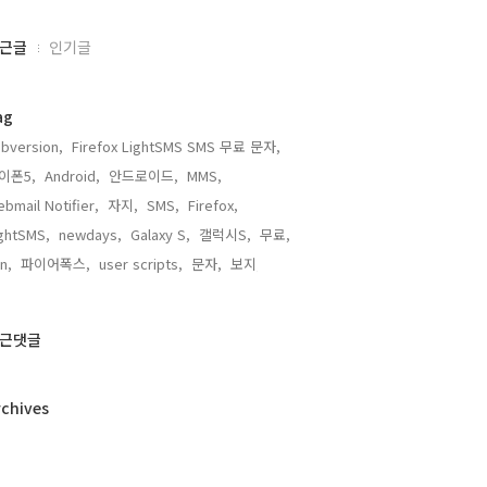
근글
인기글
ag
bversion,
Firefox LightSMS SMS 무료 문자,
이폰5,
Android,
안드로이드,
MMS,
bmail Notifier,
자지,
SMS,
Firefox,
ghtSMS,
newdays,
Galaxy S,
갤럭시S,
무료,
n,
파이어폭스,
user scripts,
문자,
보지,
근댓글
rchives