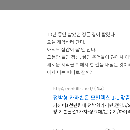
10년 동안 살았던 정든 집이 팔렸다.
오늘 계약하러 간다.
아직도 실감이 잘 안 난다.
그동안 들인 정성, 쌓인 추억들이 많아서 이
새로운 시작을 위해서 한 걸음 내딛는 것이
이제 나는 어디로 갈까?
http://mobillex.net/
광고
정박형 카라반은 모빌렉스 1:1 맞춤
가성비1천만원대 정박형카라반,전담A/S
방 기본옵션3가지-싱크대/온수기/하이