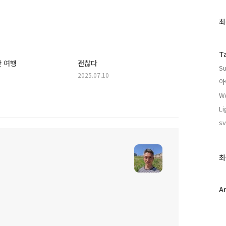
최
최
근
글
과
T
인
 여행
괜찮다
Su
기
2025.07.10
글
아
We
Li
sv
최
A