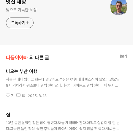
멋진 세상
빛으로 가득한 세상
구독하기
더보기
다둥이아빠
의 다른 글
비오는 부산 여행
글 내용
서울은 내내 맑다고 했는데 얄궂게도 부산은 여행 내내 비소식이 있었다.일요일
8시 기차라서 평소보다 일찍 일어났다.다행히 아이들도 일찍 일어나서 늦지 않
게 준비했다.오랜만에 가본 서울역. 생각보다 낡고 조그만했다.태어나서 처음으
7
10
2025. 8. 12.
로 KTX를 탔다. 생각보다 승차감이 좋았다.흔들림이 심하지 않아서 멀미 심한
우리 애들도 다 괜찮았다.화창하던 하늘이 남쪽으로 내려갈수록 흐려졌다. 드디
어 부산역 도착. 분명히 역에 들어설 때는 비가 오지 않았는데우리가 내리니 비
집
가 쏟아지기 시작했다.점심을 먹으러 미리 정해둔 식당으로 이동했다.택시에 다
글 내용
섯 명이 한 번에 탈 수 없어서 나만 혼자 따로 택시를 탔다.점심은 '칠암만장'에
10년 동안 살았던 정든 집이 팔렸다.오늘 계약하러 간다.아직도 실감이 잘 안 난
서 먹었다. 장어구이와 솥밥을 하는 곳이었는데 음식이 깔끔하고 맛있었다.아이
다.그동안 들인 정성, 쌓인 추억들이 많아서 이별이 쉽지 않을 것 같다.새로운 시
들도 잘 먹었다. 점심 ..