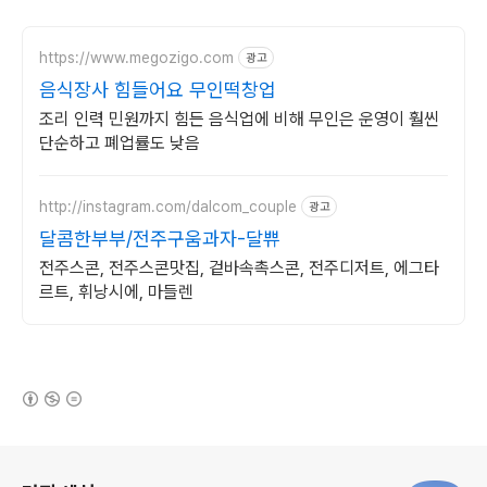
https://www.megozigo.com
광고
음식장사 힘들어요 무인떡창업
조리 인력 민원까지 힘든 음식업에 비해 무인은 운영이 훨씬
단순하고 폐업률도 낮음
http://instagram.com/dalcom_couple
광고
달콤한부부/전주구움과자-달쀼
전주스콘, 전주스콘맛집, 겉바속촉스콘, 전주디저트, 에그타
르트, 휘낭시에, 마들렌
(새창열림)
로그 정보