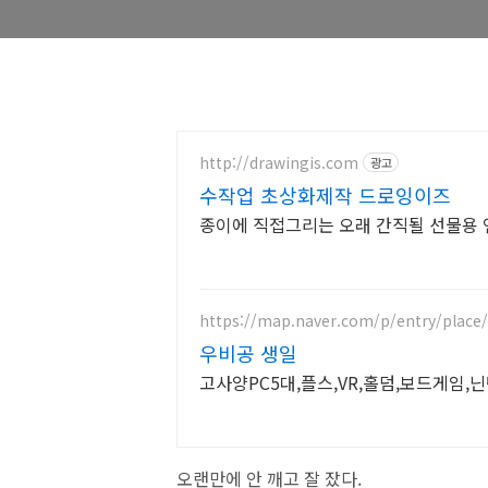
http://drawingis.com
광고
수작업 초상화제작 드로잉이즈
종이에 직접그리는 오래 간직될 선물용 
https://map.naver.com/p/entry/place
우비공 생일
고사양PC5대,플스,VR,홀덤,보드게임,
오랜만에 안 깨고 잘 잤다.