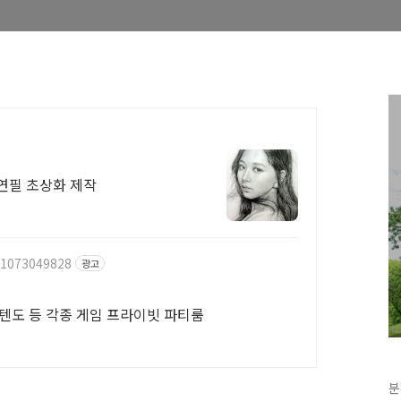
연필 초상화 제작
/1073049828
광고
닌텐도 등 각종 게임 프라이빗 파티룸
분