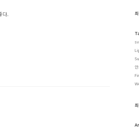
최
좋다.
최
근
글
과
T
인
sv
기
글
Li
Su
안
F
We
최
A