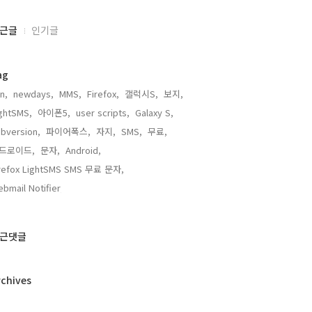
근글
인기글
ag
n,
newdays,
MMS,
Firefox,
갤럭시S,
보지,
ghtSMS,
아이폰5,
user scripts,
Galaxy S,
bversion,
파이어폭스,
자지,
SMS,
무료,
드로이드,
문자,
Android,
irefox LightSMS SMS 무료 문자,
bmail Notifier,
근댓글
rchives