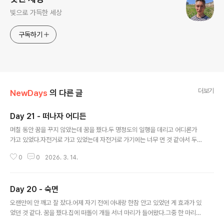
빛으로 가득한 세상
구독하기
더보기
NewDays
의 다른 글
Day 21 - 떠나자 어디든
글 내용
며칠 동안 꿈을 꾸지 않았는데 꿈을 꿨다.두 명정도의 일행을 데리고 어디론가
가고 있었다.자전거로 가고 있었는데 자전거로 가기에는 너무 먼 것 같아서 두
고 온 차를 찾으러 혼자서 날아다녔다. 평소 루틴대로 좋은 아침을 보냈다.오전
0
0
2026. 3. 14.
에는 진료 예약이 있었다.약 용량은 한 달간 유지하기로 했다.대충 그리되리라
생각했다. 오후에는 온천에 가기로 했다.어제 갑자기 아내가 제안한 아이디어였
다.갑작스러운 제안에도 크게 거부감은 없었다.아이들도 의외로 다 가겠다고 했
Day 20 - 숙면
다.문제는 시간이었는데 병원진료를 다녀오니 시간이 촉박했다.원래는 석모도
글 내용
온천에 가려고 했는데 입장 마감인 4시까지 갈 수가 없었다.일단 집에서는 나온
오랜만에 안 깨고 잘 잤다.어제 자기 전에 아내랑 한참 안고 있었던 게 효과가 있
상태라 첫째가 급히 다른 데를 찾았다.화성에 있는 율암 온천이었다.도착해서
었던 것 같다. 꿈을 꿨다.집에 떠돌이 개들 서너 마리가 들어왔다.그중 한 마리는
보니 예상과는 조금 다른 모습..
말도 했다.나는 반대했지만 아내가 집에 계속 두려고 했다. 어제 프로젝트의 중