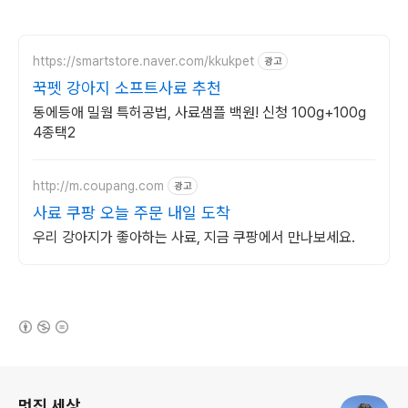
https://smartstore.naver.com/kkukpet
광고
꾹펫 강아지 소프트사료 추천
동에등애 밀웜 특허공법, 사료샘플 백원! 신청 100g+100g
4종택2
http://m.coupang.com
광고
사료 쿠팡 오늘 주문 내일 도착
우리 강아지가 좋아하는 사료, 지금 쿠팡에서 만나보세요.
(새창열림)
로그 정보
멋진 세상