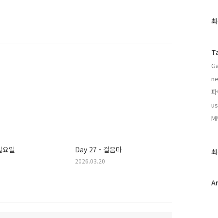
최
최
근
글
과
T
인
Ga
기
글
n
파
us
M
 일요일
Day 27 - 걸음마
최
2026.03.20
A