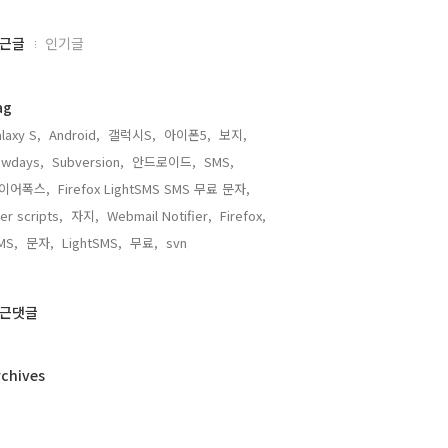
근글
인기글
ag
laxy S,
Android,
갤럭시S,
아이폰5,
보지,
ewdays,
Subversion,
안드로이드,
SMS,
이어폭스,
Firefox LightSMS SMS 무료 문자,
er scripts,
자지,
Webmail Notifier,
Firefox,
MS,
문자,
LightSMS,
무료,
svn,
근댓글
rchives