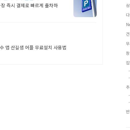
차장 즉시 결제로 빠르게 출차하
삼
다
N
무
필수 앱 산길샘 어플 무료설치 사용법
잡
딴