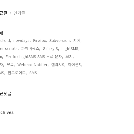
근글
인기글
ag
droid,
newdays,
Firefox,
Subversion,
자지,
er scripts,
파이어폭스,
Galaxy S,
LightSMS,
n,
Firefox LightSMS SMS 무료 문자,
보지,
자,
무료,
Webmail Notifier,
갤럭시S,
아이폰5,
MS,
안드로이드,
SMS,
근댓글
rchives