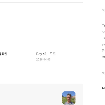
최
최
근
글
과
T
인
An
기
글
us
sv
문
 식목일
Day 41 - 루프
M
2026.04.03
최
A