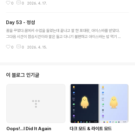
0
0
2026. 4. 17.
하기도 싫었던 건데 저절로 하고 싶어 진다. 일찍 일어나니 집에서 일찍 나서서
회사도 걸어서 간다.걷다가 이런저런 좋은 아이디어들이 떠올랐다.지금 프로젝
트에 연관이 될 수 있는 아이디어이지만 당장 할 일과 관련되어 있지는 않다.마
Day 53 - 정성
음을 다잡고 하려던 일을 하나씩 했다.일을 시작하려면 저항감이 느껴질 때가
글 내용
있는데저항감이 가장 작은 것부터 하나씩 시작하니 생각보다 금방 끝났다.때마
꿈을 꾸었다.꿈에서 수업을 들었는데 끝나고 쌀 한 포대랑, 아이스바를 받았다.
침 클로드 Opus가 4.7로 업데이트되었는데 더 빠릿빠릿해져서 좋다.
그다음 시간이 점심시간이라 쌀은 들고 다니기 불편하고 아이스바는 밥 먹기 전
에 먹고 싶지 않아서 둘 다 걸리적거리는 느낌이었다.주말에 아내의 직언이 내
0
0
2026. 4. 15.
게는 버거운 선물이 아니었나 싶다. 어제는 자다가 다리 안쪽이 가려워서 새벽
에 깼다.정확히 족궐음간경 부위를 따라서 가려움이 심하다. 아직도 프로젝트를
어떻게 끌고 가야 할지는 모르겠다.그래도 그냥 할 수 있는 범위에서 정성을 들
여보기로 했다.오늘은 랜딩 페이지를 만들었다.아침에 출근하다가 조증처럼 보
이는 사람을 봤다.이건 나에게 일종의 경고 신호이다.
이 블로그 인기글
Oops!…I Did It Again
다크 모드 & 라이트 모드