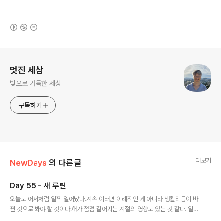
(새창열림)
로그 정보
멋진 세상
빛으로 가득한 세상
구독하기
더보기
NewDays
의 다른 글
Day 55 - 새 루틴
글 내용
오늘도 어제처럼 일찍 일어났다.계속 이러면 이례적인 게 아니라 생활리듬이 바
뀐 것으로 봐야 할 것이다.해가 점점 길어지는 계절의 영향도 있는 것 같다. 일어
나자마자 팔 굽혀 펴기, 스쾃을 하고 찬물로 샤워도 한다.전에는 엄두도 안 나고