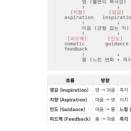
         영 (불변의 북극성)

         ↑           ↓

[지향]
[영감]
   aspiration   inspiration

         ↑           ↓

         마음 (균형 잡는 자)

         ↑           ↓

[피드백]
[인도]
   somatic       guidance

   feedback     

         ↑           ↓

         몸 (느린 변화 +
흐름
방향
영감 (Inspiration)
영 → 마음
즉각
지향 (Aspiration)
마음 → 영
의지
인도 (Guidance)
마음 → 몸
느림 
피드백 (Feedback)
몸 → 마음
즉각