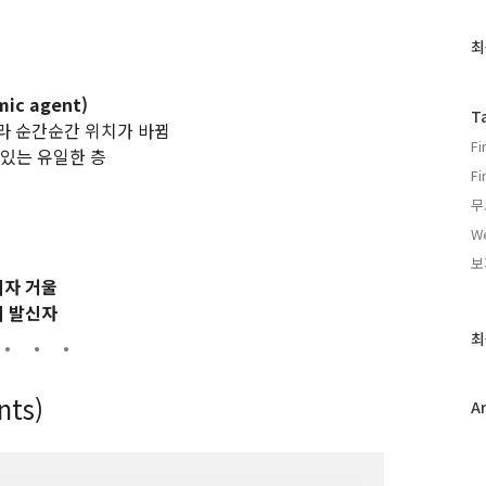
최
최
근
글
ic agent)
과
T
 따라 순간순간 위치가 바뀜
인
F
기
 있는 유일한 층
글
Fi
무
We
보
자 거울
 발신자
최
nts)
A