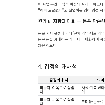
이
지연 구간
이 영적 여정의 실제 난이도다.
"이미 도달했다"고 선언하는 것이 영성 회
원리 6.
저항과 대화
— 몸은 단순한
몸은 자체 관성과 기억(신체 기억·세포 기억
음은 몸을
지배
하는 게 아니라
대화
하며 함
않은 정보
다.
4. 감정의 재해석
감정의 위치
의미
마음이 영 쪽으로 끌릴
사랑·기쁨·평화
때
이
마음이 몸 쪽으로 끌릴
두려움·분노·수
때