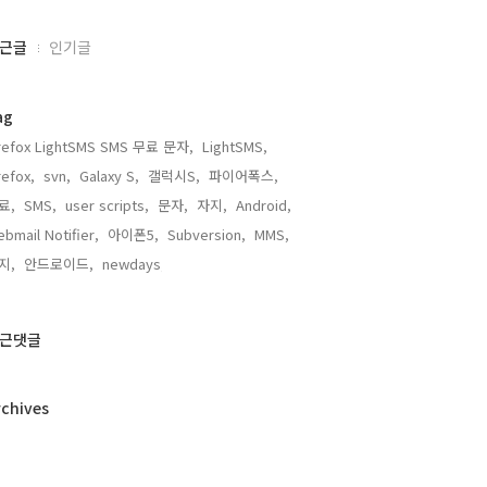
근글
인기글
ag
irefox LightSMS SMS 무료 문자,
LightSMS,
refox,
svn,
Galaxy S,
갤럭시S,
파이어폭스,
료,
SMS,
user scripts,
문자,
자지,
Android,
bmail Notifier,
아이폰5,
Subversion,
MMS,
지,
안드로이드,
newdays,
근댓글
rchives