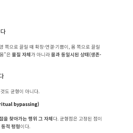
한다
영 쪽으로 끌릴 때 확장·연결·기쁨이, 몸 쪽으로 끌릴
"몸"은
물질 자체
가 아니라
몸과 동일시된 상태(생존·
다
 것도 균형이 아니다.
itual bypassing)
점을 찾아가는 행위 그 자체
다. 균형점은 고정된 점이
 동적 평형
이다.