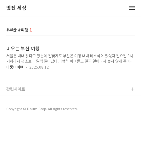
멋진 세상
부산 #여행
1
비오는 부산 여행
서울은 내내 맑다고 했는데 얄궂게도 부산은 여행 내내 비소식이 있었다.일요일 8시
기차라서 평소보다 일찍 일어났다.다행히 아이들도 일찍 일어나서 늦지 않게 준비했
다.오랜만에 가본 서울역. 생각보다 낡고 조그만했다.태어나서 처음으로 KTX를 탔
다둥이아빠
2025.08.12
다. 생각보다 승차감이 좋았다.흔들림이 심하지 않아서 멀미 심한 우리 애들도 다 괜
찮았다.화창하던 하늘이 남쪽으로 내려갈수록 흐려졌다. 드디어 부산역 도착. 분명히
역에 들어설 때는 비가 오지 않았는데우리가 내리니 비가 쏟아지기 시작했다.점심을
먹으러 미리 정해둔 식당으로 이동했다.택시에 다섯 명이 한 번에 탈 수 없어서 나만
관련사이트
혼자 따로 택시를 탔다.점심은 '칠암만장'에서 먹었다. 장어구이와 솥밥을 하는 곳이
었는데 음식이 깔끔하고 맛있었다.아이들도 잘 먹었다. 점심 ..
Copyright © Daum Corp. All rights reserved.