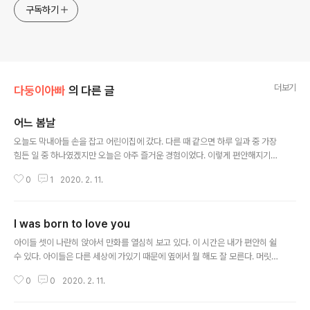
구독하기
더보기
다둥이아빠
의 다른 글
어느 봄날
글 내용
오늘도 막내아들 손을 잡고 어린이집에 갔다. 다른 때 같으면 하루 일과 중 가장
힘든 일 중 하나였겠지만 오늘은 아주 즐거운 경험이었다. 이렇게 편안해지기까
지 6년의 시간이 필요했다. 청소를 마쳤는데 내게 와서 이렇게 말한다. "아빠,
0
1
2020. 2. 11.
나이 먹는다고 계속 키 크는 건 아니죠?" "응" "그럼 얼마만큼 커요?" "니가 크
고 싶은 만큼. 넌 얼마만큼 크고 싶어?" 내 앞에 있는 식탁 벤치에 올라선다. "이
렇게 아빠 만큼이요." 내가 키가 큰 편은 아니다. 손을 내 머리보다 높이 들고 말
I was born to love you
한다. "아빠보다 더 클 수도 있어." 엄청 새로운 사실이었는지 아들 눈이 잠깐 커
글 내용
진다. "그래도 아빠만큼 클래요." 'ㅎㅎ 귀여운 녀석.' 어린이집 갈 준비를 마쳤는
아이들 셋이 나란히 앉아서 만화를 열심히 보고 있다. 이 시간은 내가 편안히 쉴
데 콩순이 컴퓨터를 하고 싶다고 한다. 요즘에는 웬만하면 다..
수 있다. 아이들은 다른 세상에 가있기 때문에 옆에서 뭘 해도 잘 모른다. 머릿속
에 갑자기 노래가 하나가 떠오른다. Queen - I was born to love you I wa
0
0
2020. 2. 11.
s born to love you With every single beat of my heart Yes, I was
born to take care of you, ha Every single day... Alright, hey hey I