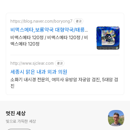
https://blog.naver.com/boryong7
광고
비맥스메타,보룡약국 대형약국/태릉입
구,육사 근처
비맥스메타 120정 / 비맥스메타 120정 / 비
맥스메타 120정
http://www.sjclear.com
광고
세종시 맑은 내과 외과 의원
소화기 내시경 전문의, 여의사 유방암 자궁암 검진, 5대암 검
진
로그 정보
멋진 세상
빛으로 가득한 세상