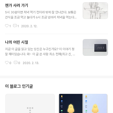
was born to love you With every single beat of my heart Yes, I wa
젠가 사러 가기
s born to take care of you Every single day of my life ..
글 내용
5시 30분이면 저녁 먹기 전이라 밖에 잘 안나간다. 보통은
간식을 조금 먹고 놀다가 6시 조금 넘어서 저녁을 먹는다.
우리집 생활은 대게 규칙적인 편이다. 그런데 둘째가 갑자
1
1
2020. 2. 12.
기 젠가를 하고 싶다고 했다. 오늘은 왠지 나도 원하는 걸
해주고 싶었다. 둘째는 화려한 거 좋아하고 치장하는 것 좋
아하는 아가씨인데 우리집이 긴축 모드라서 원하는대로 해
나의 어린 시절
주지 못했었다. '그래 기분이다.' "젠가 사러 가자 ^^" 갑자
글 내용
기 아이 눈이 동그랗게 커진다. "예~! 가자~~" 문제는 막내
지금 이 글을 읽고 있는 당신은 누구신가요? 이 이야기 정
다. 요즘따라 행동이 너무 굼뜨다. 나가려면 옷 갈아입기 관
말 재미있습니다. 와~ 이 글 쓴 사람 최소 천재(최고 신, 외
문이 있는데 10분을 기다려도 그대로다. 빨리 움직이라고
계인, 태극권 고수, 의사, 초천재 프로그래머, 네오(Neo),
했더니 화장실에서 주방을 빠르게 뛰어다닌다. 결국 내 인
0
0
2020. 2. 13.
천재 물리학자, 한비광,초딩) 라고 생각하실 겁니다. 하지만
내심에 한계가 왔다. "지금 안 나가면 집에 두고 갈꺼야!"
여기서 반전이 하나 있습니다. 저는 사람, 지구인, 태극권 1
막내는 ..
달 배운 초보, 한의사, 프로그래머, 모피어스(Morpheus),
물리 학사, 열혈강호 팬, 44살 아저씨입니다. 자 그럼 얘기
를 시작해볼까요? 저는 엄마, 아빠, 누나, 남동생 이렇게 다
이 블로그 인기글
섯으로 이루어진 가족의 둘째입니다. 겉으로 보기에는 잘
먹고, 잘 입고, 집도 있었지만 제 마음속 우리 집은 찢어지
게 가난했습니다. 먹는 것은 먹고 싶은 것보다는 싼 거 입는
것은 예쁘고 싼 시장표 사는 집은 전셋집을 ..