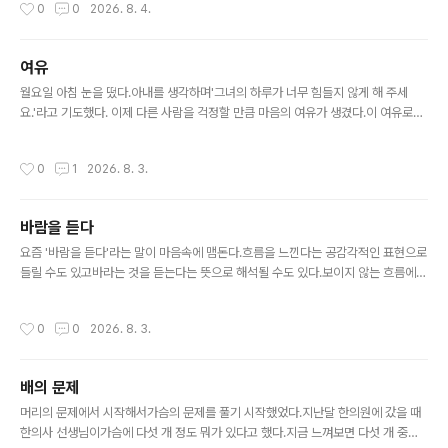
작성시간
0
0
2026. 8. 4.
기에 썼다고 아내에게 얘기했다.소소하지만 성취감을 느낄
수 있는 일을 자주 시키자고 했다.아내는 첫째랑 막내는 새
로운 걸 시도하는 데 거부감이 크지 않은데둘째가 잘 시도
여유
하지 않으려 해서 안타깝다고 했다."둘째는 내 과라서 잘 움
글 내용
직이려 하지 않을 뿐 자기 스타일대로 잘할 거야. 안타까워
월요일 아침 눈을 떴다.아내를 생각하며'그녀의 하루가 너무 힘들지 않게 해 주세
하지 마.""나는 오히려 첫째가 불안해하면서 과하게 활동하
요.'라고 기도했다. 이제 다른 사람을 걱정할 만큼 마음의 여유가 생겼다.이 여유로운
는 게 더 안타까"말하다가 문득 깨달았다.아내에게는 안타
마음을 잊지 않았으면 좋겠다.
까워하지 말라면서나는 안타까워하고 있었다. 아내와 나는
작성시간
0
1
2026. 8. 3.
참 다르다.아내가 맞다고 하는 건 ..
바람을 듣다
글 내용
요즘 '바람을 듣다'라는 말이 마음속에 맴돈다.흐름을 느낀다는 공감각적인 표현으로
들릴 수도 있고바라는 것을 듣는다는 뜻으로 해석될 수도 있다.보이지 않는 흐름에
귀를 기울인다.그리고 그 흐름 속에서,내가 진정 바라는 것을 듣는다.
작성시간
0
0
2026. 8. 3.
배의 문제
글 내용
머리의 문제에서 시작해서가슴의 문제를 풀기 시작했었다.지난달 한의원에 갔을 때
한의사 선생님이가슴에 다섯 개 정도 뭐가 있다고 했다.지금 느껴보면 다섯 개 중에