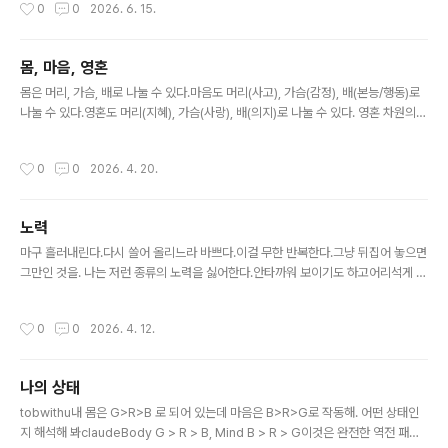
작성시간
0
0
2026. 6. 15.
시대에평균을 근거로 처방하는 것은 오히려 비과학적으로 보인다. 약을 처방받으러
가면 나는 부작용이 크니 줄여달라고 하고의사는 기준치보다 낮으니 이 정도는 유지
해야 한다고 한다. 누나는 약 용량이 너무 낮으면 조증이 재발할 수 있고 그러면 치매
몸, 마음, 영혼
위험이 높아진다는 주장을 한다.나는 약을 복용하지 않은 경우가 예후가 더 좋았고
글 내용
오히려 약 복용이 치매 위험을 높인다는 연구에 대해 알고 있다.누나는..
몸은 머리, 가슴, 배로 나눌 수 있다.마음도 머리(사고), 가슴(감정), 배(본능/행동)로
나눌 수 있다.영혼도 머리(지혜), 가슴(사랑), 배(의지)로 나눌 수 있다. 영혼 차원의
정보는 머리를 통해 받아들여진다.몸 차원의 정보는 배를 통해 받아들여진다.이 두
정보는 가슴에서 처리되어 감정이 된다.마음이 고진동수가 되면 영혼 차원의 정보에
작성시간
0
0
2026. 4. 20.
더 끌리게 된다.마음이 저진동수가 되면 몸 차원의 정보에 더 끌리게 된다. 머리(B),
가슴(G), 배(R)의 상태값을 정하면몸, 마음, 영혼은 삼차원 공간의 세 점으로 표현된
다.사람은 태어날 때 이 세 점의 좌표가 정해진다.마음은 몸과 영혼의 끌어당김에 반
노력
응하면서 궤적을 만들어 간다.이것이 삶이다.
글 내용
마구 흘러내린다.다시 쓸어 올리느라 바쁘다.이걸 무한 반복한다.그냥 뒤집어 놓으면
그만인 것을. 나는 저런 종류의 노력을 싫어한다.안타까워 보이기도 하고어리석게 느
껴지기도 한다.
작성시간
0
0
2026. 4. 12.
나의 상태
글 내용
tobwithu내 몸은 G>R>B 로 되어 있는데 마음은 B>R>G로 작동해. 어떤 상태인
지 해석해 봐claudeBody G > R > B, Mind B > R > G이것은 완전한 역전 패턴