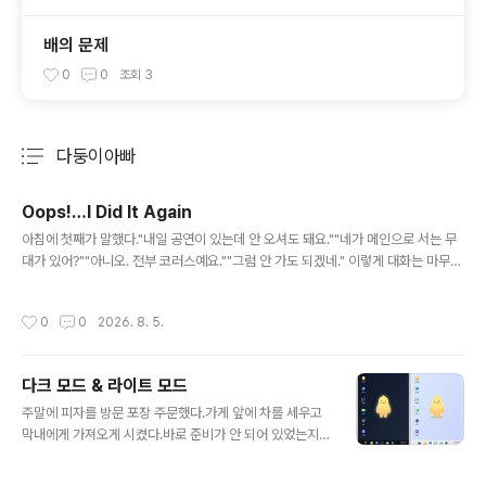
배의 문제
0
0
조회
3
다둥이아빠
분류 전체보기
주요 글 목록
Oops!…I Did It Again
글 내용
아침에 첫째가 말했다."내일 공연이 있는데 안 오셔도 돼요.""네가 메인으로 서는 무
대가 있어?""아니오. 전부 코러스예요.""그럼 안 가도 되겠네." 이렇게 대화는 마무리
되었지만뭔가 쎄한 느낌이 들었다.'안 가도 되는데 그럼 왜 얘기한 거지?'스레드에 글
을 올려 스친들에게 물어보니 역시 이건 오라는 뜻이다. 앞의 대화에서 나는 두 가지
작성시간
0
0
2026. 8. 5.
실수를 했다.첫째, 습관적으로 말을 머리로만 해석했다.말속에 담긴 속마음을 가슴으
로 느끼는 노력이 더 필요하다.요즘 계속 연습 중이긴 하지만 몸에 익을 때까지는 말
을 아끼고 천천히 반응하는 것도 좋을 것 같다.둘째, 아이가 어떤 경험을 하는지보다
다크 모드 & 라이트 모드
무엇을 하는지에 집중했다.나의 반응은 '코러스는 중요하지 않고 메인보컬만이 가치
글 내용
있다'는 것처럼 전달될 수 있다.아이가 무엇을..
주말에 피자를 방문 포장 주문했다.가게 앞에 차를 세우고
막내에게 가져오게 시켰다.바로 준비가 안 되어 있었는지
조금 기다려야 했다.막내는 피자를 들고서 자기가 해냈다
는 듯 뿌듯한 미소를 지으면서 나왔다. 막내가 이 일화를 일