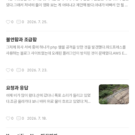
았다.그래서 저녁에 둘이 영화 보는 게 어떠냐고 제안해 봤다.아내가 바빠서 안 될 수
도 있을 거라고 생각했는데의외로 흔쾌히 동의했다.요즘 화제의 영화 '호프'를 예매
했다.아내가 갈만한 음식점을 찾았다.아주 오랜만에 예전에 데이트하던 느낌이 났다.
작성시간
0
0
2026. 7. 25.
저녁을 먹고 서순라길 산책도 하고팝콘을 먹고 영화를 봤다.아이들과 함께 영화 볼
때는 하지 못하는팔걸이 올리고 손잡고 영화보기도 했다.일상에서 벗어나 옛날 느낌
을 느껴보려고 애쓴 느낌이고절반의 성공이다. 영화는 시나리오가 허술했지만추격
불안함과 조급함
장면은 참 잘 찍었다.
글 내용
그저께 회사 서버 중에 하나가 php 웹쉘 공격을 당한 것을 발견했다.워드프레스를
사용하는 블로그 사이트였는데 오래된 플러그인이 방치된 것이 문제였다.AWS EC
2 인스턴스를 새로 만들고 워드프레스를 새로 설치했다.방문자가 많지 않은 블로그
지만 사용 중인 사이트라서 빨리 복구해야겠다고 생각했다.어제 하루 종일 복구에 매
작성시간
0
0
2026. 7. 23.
달렸다.워드프레스 설치 자체는 쉬웠지만 예전 사이트에서 사용하던 테마와 플러그
인들 때문에 시간이 걸렸다.종일 쉬지 않고 집중했다가 집에 갔더니 몸에 기운이 하
나도 없었다.다른 때 일을 재밌게 했던 것과는 다른 느낌이었다.그래서 살펴봤더니
요청과 응답
사이트 복구가 늦어지면 어쩌나 하는 불안감과 조급함을 하루 종일 느끼고 있었고그
글 내용
게 그대로 몸을 굳게 하고 에너지를 소진시킨 것이었다.마음이 몸으로 드러나는..
어제 비가 많이 왔다.산에 갔더니 폭포 소리가 들리고 있었
다.조금 올라가다 보니 바위 위로 물이 흐르고 있었다.'저
물을 만져보고 싶다'는 생각이 들었다.하지만 바위 옆에는
'추락주의'라는 팻말이 있었다.오늘은 평소와 달리 운동화
작성시간
0
0
2026. 7. 18.
가 아니라 슬리퍼를 신고 오르고 있어서 더 위험했다. 조금
더 지나가다 보니 등산로로 물이 흐르고 있었다.처음 봤을
때는 '이걸 어쩌지?' 하는 생각이 자동적으로 들었다.운동