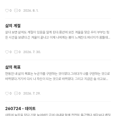
왼쪽 하나는 안 느껴질 정도로 희미해졌고두 번째도 희미하다. 가운데는 반정도 남아
있고 오른쪽 두 개는 남아있다.차차 해결될 것들이라 생각하고 있다. 이제 관심은 배
작성시간
0
0
2026. 8. 1.
의 문제 즉 몸의 문제로 넘어가고 있다.그런데 오늘 아침 스레드에 태극권 하는 사람
이 올린 포스트가 떴다.타고 들어가서 글을 읽다 보니메이블 엘스워스 토드의 《생각
하는 몸》이라는 책까지 닿았다.대략적인 내용을 봤을 때 내가 생각하는 배의 문제를
삶의 계절
다루고 있는 듯하다.이제는 당연할 만도 하지만 이렇게 필요한 것들이 눈앞에 짠 하
글 내용
고 나타날 때마다 짜릿하다.
살다 보면 삶에도 계절이 있음을 알게 된다.중년에 모진 겨울을 맞은 우리 부부는 힘
든 시간을 보냈다.긴 겨울이 끝나고 이제 나에게는 봄이 느껴진다.에너지가 꿈틀대고
변화가 느껴진다.하지만 아내는 아직도 겨울을 지나고 있다.그런 아내에게 왜 비관적
이고 절망적이냐고 말했다.내가 지나왔던 그 겨울은 벌써 잊고 내 기준으로만 얘기한
작성시간
0
0
2026. 7. 30.
것이다. 겨울은 고요하고 쓸쓸해야 제맛이다.왜 꽃을 피우지 않고 있나고 말하는 건
어리석다.
삶의 목표
글 내용
한동안 내 삶의 목표는 누군가를 구원하는 것이었다.그러다가 나를 구원하는 것으로
바뀌었다.거기서 다시 나 자신이 되는 것으로 바뀌었다. 그리고 지금은 숨 쉬고보고
듣고 느끼고사랑하고 감사하고 그렇게 애쓰지 않고 그냥 삶 자체를 사는 것이 목표
다.
작성시간
0
0
2026. 7. 29.
260724 - 데이트
글 내용
아침에 늦잠을 잤다.기왕 늦어버린 김에 아내와 함께 천천히 출근했다.생각보다 괜찮