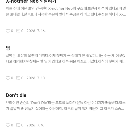
X-notifier Neo 되살리기
화였으면 난감한 상황이었겠지만 슬리퍼이니 지나가는데
글 내용
문제는 없었다.잠깐 있다가 또 다른 생각이 떠올랐다.'이건
이틀 전에 어떤 보안 연구원이X-notifier Neo의 구조에 보안상 허점이 있다고 메일
아까 내 요청에 대한 응답이다!'나는 흐르는 물을 만져 보고
을 보내왔다.살펴보니 지적한 부분이 맞아서 수정을 하려고 했다.수정을 하다가 X-n
싶다고 했고그 물을 만져볼 수 있는 안전한 장소가 주어진
otifier 포럼에 들어갔더니drupal 버전이 오래되어서 동작을 안 하고 있었다.부랴부
것이었다.이렇게 생각하니 내 앞에 있는 건 장애물이 아니
랴 drupal 7을 drupal 11로 업데이트를 했다. 본격적으로 X-notifier를 고치기 시
작성시간
0
0
2026. 7. 16.
라 기회이고 응답이었다. ..
작했는데하다 보니 그동안 메일 확인이 안 되던 채로 방치되어 있었다.hotmail, yah
oo가 안 되고 있었고 포럼에 글도 올라와 있었다. 예전에는 내가 브라우저를 켜서 웹
메일 사이트에 접속해서동작을 해보고 패킷을 분석하고 그걸 스크립트로 재현하는
병
작업을모두 내가 직접 손으로 했다.이번에는 AI에게 시켜서 해봤는데 생각 이상으로
글 내용
잘한다.간단한 작업..
질병은 내 삶의 오랜 테마이다.어제 첫째가 몸 상태가 안 좋았다.나는 쉬는 게 어떻겠
냐고 얘기했지만첫째는 할 일이 있다고 아픈 몸을 이끌고 나갔다.아침에 첫째가 배가
불편하다고 했다.누가 명치를 누르는 느낌이라고 한다.스트레스 때문인 것 같다.나는
이런 증상들을 몸이 보내는 신호로 해석한다.쉬어가면서 자신을 돌아보면서 하라는
작성시간
0
0
2026. 7. 13.
신호이다.첫째에게 얘기했지만 어떤 의미인지 잘 모르는 것 같다.나는 그런 신호를
무시한 적이 있고그 결과 큰 병을 얻었다.첫째도 그럴까 봐 염려된다. 대신 아플 수 있
으면 대신 아파주었으면 좋겠다는 생각도 잠깐 했다.눈물이 핑 돌면서 내 안에 있는
Don't die
예쁜 어린아이의 마음이 느껴졌다.하지만 아픈 경험을 하는 것 자체가 배움의 과정이
글 내용
다.대신 아파주면 배움도 없다.그럼에도 불구하고 너무 많..
브라이언 존슨의 'Don't Die'라는 모토를 보다가 문득 이런 이미지가 떠올랐다.하루
가 끝날까 봐 잠들기 싫어하는 어린아이. 하루의 끝이 있기 때문에 그 하루가 소중하
다.오늘이 끝나야 내일이 온다.
작성시간
0
0
2026. 7. 9.