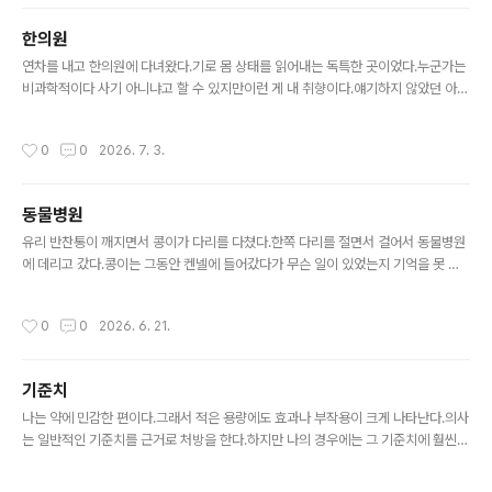
한의원
글 내용
연차를 내고 한의원에 다녀왔다.기로 몸 상태를 읽어내는 독특한 곳이었다.누군가는
비과학적이다 사기 아니냐고 할 수 있지만이런 게 내 취향이다.얘기하지 않았던 아픈
곳들을 정확히 짚어 냈고본인의 진단을 명확히 설명해 주셨고자신의 한계까지 설명
해 줘서 신뢰가 갔다. 이런 진찰 능력을 타고난 건지 수련한 건지 물어봤더니수련을
작성시간
0
0
2026. 7. 3.
한 것이라고 했다.물어본게 반가운 듯 인생사 얘기를 잠깐 해주셨는데쉽지 않은 삶이
었을 것 같다.그런데도 얘기 말미에 '부럽네요'라는 말이 튀어나왔다.선생님은 각자
의 길이 있을 거라고 했다. 반복되는 일상을 깨고새로운 사람을 만나고나를 돌아보는
동물병원
좋은 시간이었다.
글 내용
유리 반찬통이 깨지면서 콩이가 다리를 다쳤다.한쪽 다리를 절면서 걸어서 동물병원
에 데리고 갔다.콩이는 그동안 켄넬에 들어갔다가 무슨 일이 있었는지 기억을 못 하
는 것 같다.켄넬 들어가는 걸 좋아해서 데리고 나가기가 수월하다. 콩이는 겁이 많아
서 진료실에서도 얌전하다.켄넬 뚜껑을 열어놨는데도 납작 수그리고 있다.간단히 문
작성시간
0
0
2026. 6. 21.
진을 하고 콩이를 진료실 옆에 있는 방으로 데리고 들어갔다. 딱.딱.딱.정적 속에서 콩
이 발톱 깎는 소리가 들렸다. 위잉.위잉.상처를 보기 위해 털을 미나보다. 와아앙크ㄹ
ㅇㅇㅎㅋ콩이 아픈 곳을 확인하나 보다. 그렇게 해서 지료를 마쳤다.집에서는 몰랐던
기준치
오른쪽 뒷다리에 열상이 있었다.이래서 전문가에게 맡기나 보다.상처가 크지 않아서
글 내용
안심이다.
나는 약에 민감한 편이다.그래서 적은 용량에도 효과나 부작용이 크게 나타난다.의사
는 일반적인 기준치를 근거로 처방을 한다.하지만 나의 경우에는 그 기준치에 훨씬
못 미치는 용량에도효과가 부작용이 나타나는 것을 오랜 기간 경험해서기준치가 근
거가 될 수 없음을 알고 있다.체질의학을 넘어서 유전자에 따른 맞춤 의학을 논하는