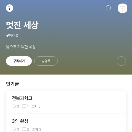
검색하기
티스토리
멋진 세상
구독자
2
빛으로 가득한 세상
구독하기
방명록
신고하기 레이어
열기
인기글
전북과학고
0
1
조회
3
3의 완성
0
2
조회
3