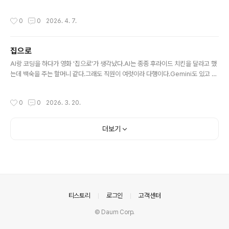
입니다.가장 강한 하드웨어가 가장 꺼져 있다 Body (타고난 것) Mind (지금 작동하
는 것)머리(B): ▁▁▁ 가장 약함 ▇▇▇ 가장 활발함배 (R): ▃▃▃ 중간 ▃▃▃
작성시간
0
0
2026. 4. 7.
중간가슴(G): ▇▇▇ 가장 강함 ▁▁▁ 가장 꺼져 있음타고난 능력의 순서와 실제
가동 순서가 정반대입니다. 가장 잘할 수 있는 것(가슴/감정)을 가장 안 쓰고 있고, 가
장 약한 것(머리/사고)을 가장 혹사하고 있습니다.이 패턴이 말하는 것가슴이 닫힌 이
집으로
유: Body.G가 가장..
글 내용
AI랑 코딩을 하다가 영화 '집으로'가 생각났다.AI는 종종 후라이드 치킨을 달라고 했
는데 백숙을 주는 할머니 같다.그래도 직원이 여럿이라 다행이다.Gemini도 있고 Cl
aude도 있고 ChatGPT도 있고...
작성시간
0
0
2026. 3. 20.
더보기
의안내
티스토리
로그인
고객센터
© Daum Corp.