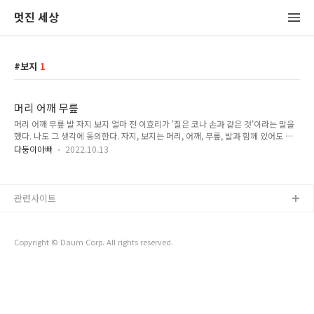
멋진 세상
보지
1
머리 어깨 무릎
머리 어깨 무릎 발 자지 보지 얼마 전 이효리가 '질은 코나 손과 같은 것'이라는 말을
했다. 나도 그 생각에 동의한다. 자지, 보지는 머리, 어깨, 무릎, 발과 함께 있어도 어
색하지 않은 말이다. 우리가 그렇게 쓰지 않아서 낯설 뿐이다. 그냥 낯설고 말면 괜찮
다둥이아빠
2022.10.13
은데 여러 부작용이 있다. 존나 > 좆나 > 좆 > 자지 까지 거슬러 가 볼 수 있다. 자지
라는 말을 제대로 모르니 존나라는 말도 거부감 없이 마구 쓴다. 여자애들이 존나라
는 말을 달고 있으면 화들짝 놀란다. '자지가 나면 너네 남자 되는데' 무식한 남자애들
은 방송에서 '질'이라는 말이 나오는 게 불편하다는 좆같은 소리를 한다. 주변에서 욕
관련사이트
을 덜 듣고 싶으면 자지, 보지, 씹부터 뭔지 가르쳐야 된다.
Copyright © Daum Corp. All rights reserved.