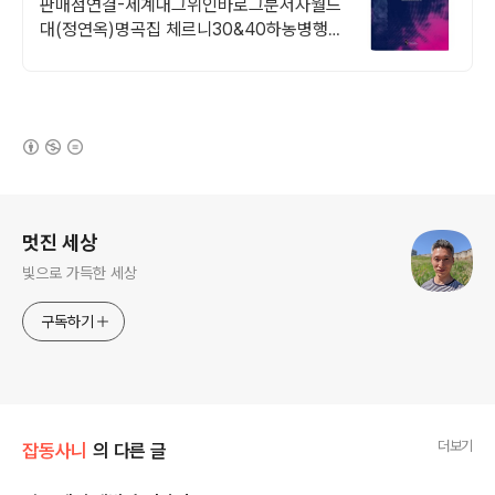
판매점연결-세계대그위인바로그분저자월드
대(정연옥)명곡집 체르니30&40하농병행악
보집
(새창열림)
로그 정보
멋진 세상
빛으로 가득한 세상
구독하기
더보기
잡동사니
의 다른 글