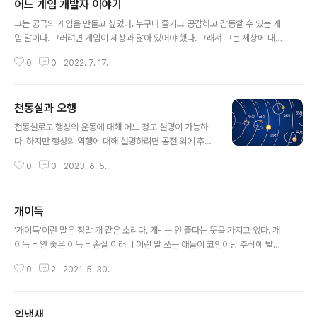
어느 게임 개발자 이야기
글 내용
그는 궁극의 게임을 만들고 싶었다. 누구나 즐기고 공감하고 감동할 수 있는 게
임 말이다. 그러려면 게임이 세상과 닮아 있어야 했다. 그래서 그는 세상에 대해
연구했다. 세상은 어떤 식으로 돌아가는지 원리를 탐구했다. 그리고 인간에 대
0
0
2022. 7. 17.
해 연구했다. 인간은 어떤 규칙에 따라 느끼고 생각하고 행동하는지 연구했다.
얼마의 시간이 흐른 뒤 그는 세상과 인간에 대한 몇 가지 간단한 규칙을 알아냈
다. 그리고 이 규칙에 따라 게임을 만들기 시작했다. 처음에 게임은 몇 가지 도형
천동설과 오행
들로 이루어진 아주 단순한 모습이었다. 모습은 단순했지만 게임을 플레이하면
글 내용
서 인간과 세상에 대해 생각해볼 수 있었기 때문에 몇몇 좋아하는 사람들이 생
천동설로도 행성의 운동에 대해 어느 정도 설명이 가능하
겼다. 또 얼마의 시간이 흐른 뒤 게임 관련 기술이 엄청나게 발전했다. 이제는 게
다. 하지만 행성의 역행에 대해 설명하려면 공전 외에 추가
임인지 현실인지 ..
적인 회전이 필요한데 왜 이렇게 회전하는지 설명이 곤란
0
0
2023. 6. 5.
하다. 나에게는 오행이 이런 느낌이다. 어떤 현상에 대해 오
행으로 설명은 가능하지만 왜 그런지에 대해 설명이 어렵
다. 오행으로 아무리 화려하게 설명해 봤자 그냥 말잔치 같
개이득
고 번잡하다. 핵심을 놓치고 있는 느낌인데 그 핵심이 무엇
글 내용
인지 아직 잘 모르겠다.
'개이득'이란 말은 정말 개 같은 소리다. 개- 는 안 좋다는 뜻을 가지고 있다. 개
이득 = 안 좋은 이득 = 손실 이러니 이런 말 쓰는 애들이 코인이랑 주식에 탈탈
털리는 거다. '너무 좋다'는 말도 잘못되었다. 너무 좋다 = 도가 넘게 좋다 = 안
0
2
2021. 5. 30.
좋다 '너무 좋다'는 나도 자주 쓸 정도로 뿌리 깊게 박혀있다. 의식적으로 고쳐야
한다.
입냄새