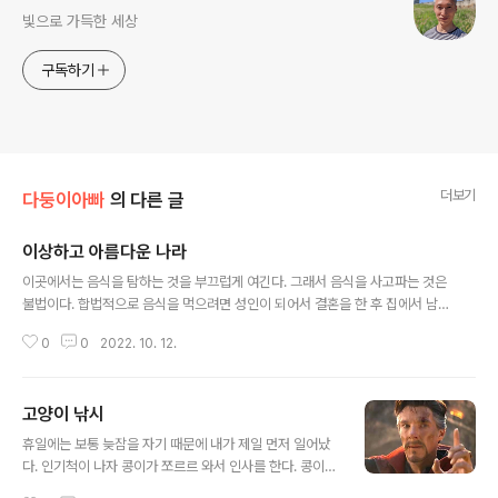
빛으로 가득한 세상
구독하기
더보기
다둥이아빠
의 다른 글
이상하고 아름다운 나라
글 내용
이곳에서는 음식을 탐하는 것을 부끄럽게 여긴다. 그래서 음식을 사고파는 것은
불법이다. 합법적으로 음식을 먹으려면 성인이 되어서 결혼을 한 후 집에서 남
의 눈에 띄지 않게 해 먹어야 한다. 불법으로 음식을 사고팔기는 하지만 밖에서
0
0
2022. 10. 12.
음식을 사 먹는 것은 아주 수치스러운 일이다. 밖에서 음식을 판다는 것도, 밖에
서 음식을 사 먹었다는 것도 입 밖에 꺼낼 수 없는 이야기다. 인터넷에서 먹방을
보려면 성인 인증이 필요하다. 유료 회원일수록 더 자극적인 먹방을 볼 수 있다.
고양이 낚시
이곳은 비만이 없는 아름다운 나라이다. ---------- 아침에 아내가 신문을 보
글 내용
다가 '코로나 19 완화로 군인들의 성매매가 급증했다'는 기사 얘기를 했다. 식욕
휴일에는 보통 늦잠을 자기 때문에 내가 제일 먼저 일어났
과 성욕, 그게 그렇게 많이 다를까?
다. 인기척이 나자 콩이가 쪼르르 와서 인사를 한다. 콩이가
가장 좋아하는 사람은 밥주고 똥 치워주는 사람이다. 콩이