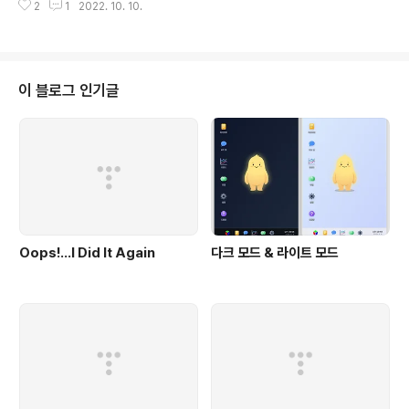
2
1
2022. 10. 10.
의 호감을 사기 위해 화장실을 정리하고 사료를 줬다. 거실
에 앉아 있으니 놀아달라고 깨문다. 고양이 낚싯대로 하는
놀이를 좋아하지만 내가 놀아주면 별로 재미있어하지 않는
다. 내가 재미없기 때문에 콩이도 그걸 안다. 오늘은 조금
다른 전략을 써봤다. 콩이의 움직임을 그대로 따라했다. 콩
이 블로그 인기글
이가 움직이면 나도 움직이고 콩이가 숨죽이고 있으면 나
도 숨죽이고 있었다. 그랬더니 갑자기 흥미진진한 놀이가
되었다. 움직임은 없지만 콩이와 나 사이에 팽팽한 긴장감
이 흐르면서 무술 대결을 하는 것 같은 느낌이었다. 콩이도
재미있는지 꼬리를 살랑살랑 흔들었..
Oops!…I Did It Again
다크 모드 & 라이트 모드