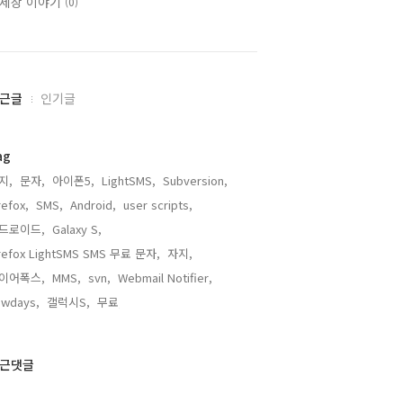
세상 이야기
(0)
근글
인기글
ag
지,
문자,
아이폰5,
LightSMS,
Subversion,
refox,
SMS,
Android,
user scripts,
드로이드,
Galaxy S,
irefox LightSMS SMS 무료 문자,
자지,
이어폭스,
MMS,
svn,
Webmail Notifier,
ewdays,
갤럭시S,
무료,
근댓글