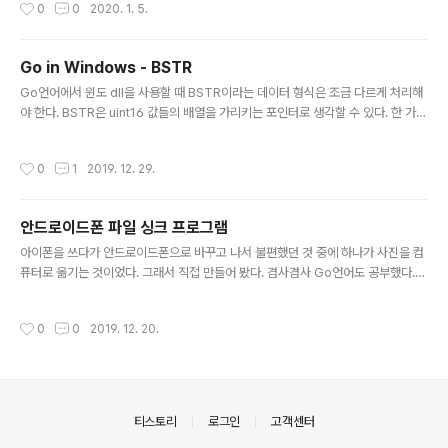
작성시간
0
0
2020. 1. 5.
ArgErr ); 위의 경우를 Go언어에서 구현하면, 아래와 같은 형태가 된다. func Invo
ke(idMember int,riid *GUID,lcid uint,flags uint, dispParams *DISPPAR
AMS,varResult *VARIANT, excepInfo *EXCEPINFO..
Go in Windows - BSTR
글 내용
Go언어에서 윈도 dll을 사용할 때 BSTR이라는 데이터 형식은 조금 다르게 처리해
야 한다. BSTR은 uint16 값들의 배열을 가리키는 포인터로 생각할 수 있다. 한 가지
다른 점은 이 포인터 앞에 int32 값으로 문자열의 길이를 가지고 있다는 것이다. 이
때문에 BSTR을 Go언어의 *uint16으로 처리하는 경우 잘못된 메모리 접근(mem
작성시간
0
1
2019. 12. 29.
ory access violation)이 발생할 수 있다. 아래와 같은 코드는 제대로 동작할 수도
있고(길이값을 사용하지 않을 때), 아닐 수도 있다(길이값을 사용할 경우). func Wr
ongBstr(s string) *uint16{ return syscall.StringToUTF16Ptr(s) } 대신에
안드로이드폰 파일 싱크 프로그램
윈도우의 SysAllocString 함수를 이용해야 ..
글 내용
아이폰을 쓰다가 안드로이드폰으로 바꾸고 나서 불편했던 것 중에 하나가 사진을 컴
퓨터로 옮기는 것이었다. 그래서 직접 만들어 봤다. 겸사겸사 Go언어도 공부했다.
그리하여 Go 언어를 공부하고서 처음 만든 프로그램. kfilesync [소스 파일] 컴퓨
터에 핸드폰 연결하고 명령 프롬프트에서 kfilesync MTP0:\DCIM D:\Pictures
작성시간
0
0
2019. 12. 20.
하면 끝. 혹시 필요한 분들이 있을까 하여 실행파일 공유합니다.
의안내
티스토리
로그인
고객센터