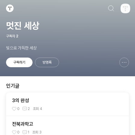
검색하기
티스토리
멋진 세상
구독자
2
빛으로 가득한 세상
구독하기
방명록
신고하기 레이어
열기
인기글
3의 완성
0
2
조회
4
전북과학고
0
1
조회
3