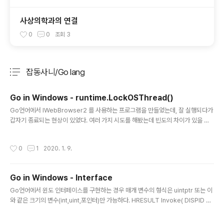
사상의학과의 연결
0
0
조회
3
잡동사니/Go lang
분류 전체보기
주요 글 목록
Go in Windows - runtime.LockOSThread()
글 내용
Go언어에서 IWebBrowser2 를 사용하는 프로그램을 만들었는데, 잘 실행되다가
갑자기 종료되는 현상이 있었다. 여러 가지 시도를 해봤는데 빈도의 차이가 있을 뿐
확실하게 해결되지 않았다. 10여일 간 검색과 시행착오를 반복한 끝에 드디어 답을
찾았다. 답은 바로 runtime.LockOSThread() 이다. IWebBrowser 사용 중에
작성시간
0
1
2020. 1. 9.
Access violation(0xc0000005), Application hang(0xcfffffff) 등으로 비정
상 종료되었는데 runtime.LockOSThread()를 main()에서 실행한 후에 해결되
었다.
Go in Windows - Interface
글 내용
Go언어에서 윈도 인터페이스를 구현하는 경우 매개 변수의 형식은 uintptr 또는 이
와 같은 크기의 변수(int,uint,포인터)만 가능하다. HRESULT Invoke( DISPID di
spIdMember, REFIID riid, LCID lcid, WORD wFlags, DISPPARAMS *pDi
spParams, VARIANT *pVarResult, EXCEPINFO *pExcepInfo, UINT *pu