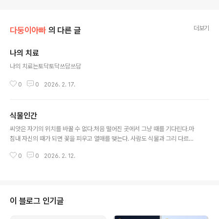
더보기
다둥이아빠
의 다른 글
나의 치료
글 내용
나의 치료는토닥토닥쓰담쓰담
0
0
2026. 2. 17.
식물인간
글 내용
씨앗은 자기의 위치를 바꿀 수 없다.처음 떨어진 곳에서 그냥 때를 기다린다.마
침내 자신의 때가 되면 꽃을 피우고 열매를 맺는다. 사람도 식물과 그리 다르지
않다.타고난 운명을 크게 바꿀 수 없다.주어진 운명 안에서 운명의 계절에 따라
0
0
2026. 2. 12.
산다. 나의 때는 언제일까?나는 무슨 씨앗일까?나는 어떤 꽃을 피우고 어떤 열
매를 맺을까?
이 블로그 인기글