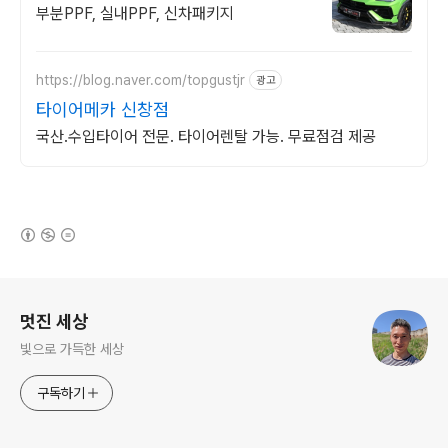
부분PPF, 실내PPF, 신차패키지
https://blog.naver.com/topgustjr
광고
타이어메카 신창점
국산.수입타이어 전문. 타이어렌탈 가능. 무료점검 제공
(새창열림)
로그 정보
멋진 세상
빛으로 가득한 세상
구독하기