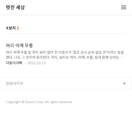
멋진 세상
보지
1
머리 어깨 무릎
머리 어깨 무릎 발 자지 보지 얼마 전 이효리가 '질은 코나 손과 같은 것'이라는 말을
했다. 나도 그 생각에 동의한다. 자지, 보지는 머리, 어깨, 무릎, 발과 함께 있어도 어
색하지 않은 말이다. 우리가 그렇게 쓰지 않아서 낯설 뿐이다. 그냥 낯설고 말면 괜찮
다둥이아빠
2022.10.13
은데 여러 부작용이 있다. 존나 > 좆나 > 좆 > 자지 까지 거슬러 가 볼 수 있다. 자지
라는 말을 제대로 모르니 존나라는 말도 거부감 없이 마구 쓴다. 여자애들이 존나라
는 말을 달고 있으면 화들짝 놀란다. '자지가 나면 너네 남자 되는데' 무식한 남자애들
은 방송에서 '질'이라는 말이 나오는 게 불편하다는 좆같은 소리를 한다. 주변에서 욕
관련사이트
을 덜 듣고 싶으면 자지, 보지, 씹부터 뭔지 가르쳐야 된다.
Copyright © Daum Corp. All rights reserved.