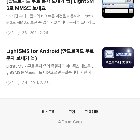
[안드로이드 무료 문자 보내기 앱] LightSM
S로 MMS도 보내요
글 내용
1.5버전 부터 T월드와 네이트온 계정을 이용해서 LightS
MS로 MMS도 보낼 수 있게 되었습니다. 문자를 쓰다가 8
0바이트가 넘어가면 LightSMS가 LightMMS로 변신합
작성시간
2
23
2011. 2. 25.
니다. ^^
LightSMS for Android (안드로이드 무료
문자 보내기 앱)
글 내용
LightSMS - 무료 문자 앱의 종결자 파이어폭스 애드온 Li
ghtSMS를 안드로이드 버전으로 만들었습니다. 지원 사이
트 - 네이트온 - Tworld - Olleh(SHOW) - Olleh(QO
작성시간
2
34
2011. 2. 25.
OK) - LG U+(Mobile, LGT) - LG U+(Home, Xpee
d) - DBGO 자기 핸드폰이 등록된 계정으로 로그인 하는
경우 네이트온과 T월드의 인증과정을 자동으로 처리합니
다. 다른 사람 아이디를 사용할 때는 파이어폭스에서 처럼
수동으로 입력하면 됩니다. 부족한 부분은 차차 고쳐 나가
의안내
티스토리
로그인
고객센터
겠습니다. 많이 응원해 주세요. 안드로이드 마켓 링크 http
© Daum Corp.
s://market.android.com/details?id=com.tobwith
u.lightsms