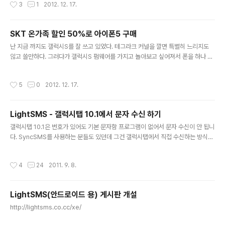
작성시간
3
1
2012. 12. 17.
건 거의 두 플랫폼으로 같이 나오니까 차이가 별로 없다. 불편한 점 - 엄지 손가락의
위치 가장 불편한 건 한 손으로 들고 쓸 때 엄지 손가락의 위치다. 갤럭시의 경우 한
손으로 들고 엄지가 화면 아래쪽에서만 돌아다니면 거의 모든 조작이 다 된다. 그걸
SKT 온가족 할인 50%로 아이폰5 구매
위해서인지 뒤 쪽 아래가 약간 불룩하다. 아이폰에서는 문자입력할 땐 하면 아래쪽으
글 내용
로 갔다가 화면 이동을 하려면 상단의 버튼을 클릭..
난 지금 까지도 갤럭시S를 잘 쓰고 있었다. 테그라크 커널을 깔면 특별히 느리지도
않고 쓸만하다. 그러다가 갤럭시S 펌웨어를 가지고 놀아보고 싶어져서 폰을 하나 장
만하기로 했다. 마침 아이폰5 언락폰이 나와서 살까 했는데 가격이 89만원. 이통사
에서 사는 거보다 너무 비싸다. 하지만 이통사에서 사는 건 LTE 요금제에 묶여있다.
작성시간
5
0
2012. 12. 17.
난 기본 요금제 사용에 온가족 할인 50%로 전화요금이 만원을 넘지 않는다. (문자는
LightSMS로 보낸다. ㅎㅎ) 요금제는 그대로 두고 폰만 아이폰5로 바꿀 수 없을 까
알아보다가 몇몇 성공했다는 글을 발견했다. 방법은 이렇다. 아이폰5로 기기변경 ->
LightSMS - 갤럭시탭 10.1에서 문자 수신 하기
3G폰으로 잠깐 USIM기변 -> LTE요금제 해지 -> 사용하던 요금제로 변경 문제는
글 내용
LTE요금제 해지이다. 기기변경 후..
갤럭시탭 10.1은 번호가 있어도 기본 문자함 프로그램이 없어서 문자 수신이 안 됩니
다. SyncSMS를 사용하는 분들도 있던데 그건 갤럭시탭에서 직접 수신하는 방식이
아니고 스마트폰에서 받은 걸 동기화하는 방식입니다. LightSMS 사용자 중 갤럭시
탭 10.1을 쓰는 몇 분의 도움을 받아서 LightSMS를 통해 문자 수신이 가능하게 수
작성시간
4
24
2011. 9. 8.
정했습니다. LightSMS 2.1.5 버전을 설치하면 됩니다. KT용은 정상동작하고 SKT
용은 동작하지 않습니다. LGU+용은 확인해보지 못했습니다. https://market.an
droid.com/details?id=com.tobwithu.lightsms [수정] 최근에는 KT용도 문
LightSMS(안드로이드 용) 게시판 개설
자 수신이 안 된다고 합니다. 앱의 문제는 아니고 이통사에서 막은 게 아닐까 생각됩..
글 내용
http://lightsms.co.cc/xe/