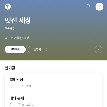
검색하기
티스토리
멋진 세상
구독자
2
빛으로 가득한 세상
구독하기
방명록
신고하기 레이어
열기
인기글
3의 완성
0
2
조회
3
배의 문제
0
0
조회
3