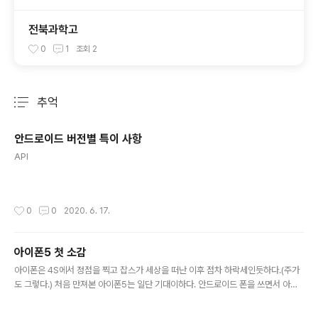
전북과학고
0
1
조회
2
추억
분류 전체보기
주요 글 목록
안드로이드 버전별 특이 사항
글 내용
API
작성시간
0
0
2020. 6. 17.
아이폰5 첫 소감
글 내용
아이폰은 4S에서 정점을 찍고 잡스가 세상을 떠난 이후 점차 하락세인듯하다.(주가
도 그렇다.) 처음 만져본 아이폰5는 일단 기대이하다. 안드로이드 폰을 쓰면서 아이
폰에 대한 막연한 환상 같은 게 있었는데 그런게 다 없어졌다. iOS와 안드로이드 서
로 장점을 흡수하면서 계속 진화하기 때문에 그다지 큰 차이가 없다. 앱들도 중요한