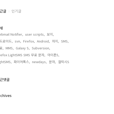
근글
인기글
ag
bmail Notifier,
user scripts,
보지,
드로이드,
svn,
Firefox,
Android,
자지,
SMS,
료,
MMS,
Galaxy S,
Subversion,
irefox LightSMS SMS 무료 문자,
아이폰5,
ghtSMS,
파이어폭스,
newdays,
문자,
갤럭시S,
근댓글
rchives