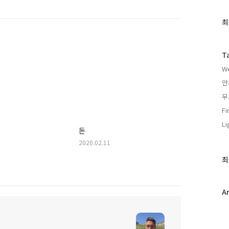
최
최
근
글
과
T
인
We
기
글
안
무
F
Li
돈
2020.02.11
최
A