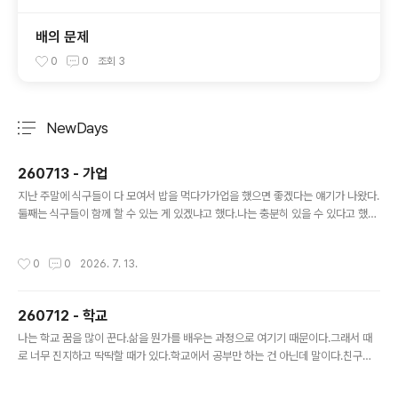
배의 문제
0
0
조회
3
NewDays
분류 전체보기
주요 글 목록
260713 - 가업
글 내용
지난 주말에 식구들이 다 모여서 밥을 먹다가가업을 했으면 좋겠다는 얘기가 나왔다.
둘째는 식구들이 함께 할 수 있는 게 있겠냐고 했다.나는 충분히 있을 수 있다고 했다.
어제 차를 타고 집에 오는 길에첫째가 앱 아이디어를 하나 냈다.시창, 청음을 도와주
는 앱 중에 괜찮은 게 없다고 한다.올해 들어서 MindMuse와 삼선을 만들고 난 후
작성시간
0
0
2026. 7. 13.
앱 만들 만한 게 없나 하고 고민하던 중이었는데딱 좋은 아이디어인 것 같다.적당히
시장이 좁고 해결해 줄 수 있는 문제도 비교적 명확하다. 가업으로 삼을 만하다.마침
조금 있으면 애들 여름 방학이라서 재밌게 함께 할 수 있을 것 같다.벌써 신이 난다.이
260712 - 학교
름도 이미 지어놨다.'가락'우리말로 선율을 뜻하는 말이다.노래의 즐거움(歌樂)이라
글 내용
는 뜻으로 중의적으로 해석될 수도 있다. 아..
나는 학교 꿈을 많이 꾼다.삶을 뭔가를 배우는 과정으로 여기기 때문이다.그래서 때
로 너무 진지하고 딱딱할 때가 있다.학교에서 공부만 하는 건 아닌데 말이다.친구를
사귀기도 하고 재미있는 놀이를 할 수도 있다.앞으로는 삶을 조금 더 즐기면서 살려
고 한다. 오늘도 학교 꿈을 꿨다.학교에 지각을 하긴 했으나 무사히 도착했다.