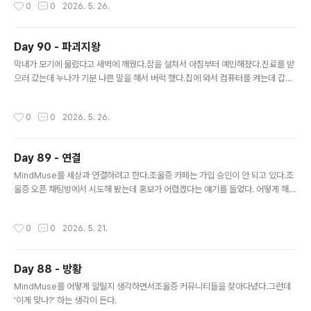
작성시간
0
0
2026. 5. 26.
것도 맞는 것 같은 상황이 여러 번 있었는데그게 오히려 신선하게 느껴졌다.
Day 90 - 파괴지왕
글 내용
막내가 모기에 물렸다고 새벽에 깨웠다.잠을 설쳐서 아침부터 예민해졌다.진료를 받
으러 갔는데 누나가 기분 나쁜 말을 해서 버럭 했다.집에 와서 컴퓨터를 켜는데 갑자
기 안 켜졌다.전원이 문제인가 해서 다른 컴퓨터의 전원을 연결해 보려고 분해하다가
손가락을 다쳤다.컴퓨터 전원을 연결했더니 '퍽' 하는 소리가 나며 타는 냄새가 났다.
작성시간
0
0
2026. 5. 26.
할 수 없이 원래 전원을 다시 연결해 봤더니 다행히 컴퓨터가 켜졌다.오후에는 막내
학교행사가 있어서 갔다.짐을 끌고 운동장을 걸어가다가 발목을 접질렸다.텐트들이
나란히 있었는데왼쪽에는 남자아이들이 모여 있어고오른쪽에는 여자아이들이 모여
Day 89 - 연결
있어서 밤새 시끄러웠다.하루 종일 부정적인 에너지를 발산하면서 물건과 몸이 망가
글 내용
지고 안 좋은 일들이 생겼다.
MindMuse를 세상과 연결하려고 한다.조울증 카페는 가입 승인이 안 되고 있다.조
울증 오픈 채팅방에서 시도해 봤는데 홍보가 어렵겠다는 얘기를 들었다. 어떻게 해야
할지 머리로 답이 떠오르지는 않는다.하지만 가슴으로 느낌을 느껴보면 걱정이 되지
는 않는다.
작성시간
0
0
2026. 5. 21.
Day 88 - 방황
글 내용
MindMuse를 어떻게 알릴지 생각하면서조울증 커뮤니티들을 찾아다녔다.그런데
'이게 맞나?' 하는 생각이 든다.