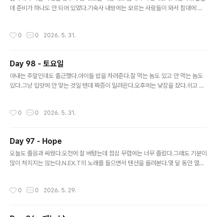
데 준비가 하나도 안 되어 있었다.기숙사 내방에는 모르는 사람들이 와서 침대에 누
워 자고 있어서 다 쫓아냈다.
작성시간
0
0
2026. 5. 31.
Day 98 - 토요일
글 내용
아내는 주말인데도 출근했다.아이들 밥을 차려준다.잘 먹는 놈도 있고 안 먹는 놈도
있다.그냥 입맛에 안 맞는 것일 텐데 짜증이 밀려온다.오후에는 낮잠을 잤다.쉬고 싶
기도 하고 뭔가를 해야 될 것 같기도 해서 마음이 안 편하다.결국 낮잠으로 오후를 보
냈다.
작성시간
0
0
2026. 5. 31.
Day 97 - Hope
글 내용
오늘도 졸음과 싸웠다.오전에 잘 버텼는데 점심 무렵에는 너무 졸렸다.그래도 기분이
많이 처지지는 않는다.N.EX.T의 노래를 들으면서 텐션을 올려본다.몇 달 동안 열심
히 달려왔는데 앞이 보이질 않는다.그래도 내 삶을 믿어본다.나에게는 나만의 길이
있을 것이다.
작성시간
0
0
2026. 5. 29.