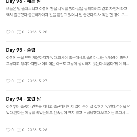
Day 96 - 깨는 날
글 내용
오늘은 덜 졸아보려고 아침에 찬물 샤워를 했다.몸을 움직이려고 걷고 자전거 타고
해서 출근했다.출근하자마자 일을 붙잡고 했더니 덜 졸렸다.회사 직원 한 명이 오면
서 빵을 사 왔다.당충전을 하니 더 덜 졸렸다.오후에는 흐렸던 날씨도 맑아졌다.옆에
서 초콜릿을 줘서 먹었다. 많은 것들이 한 번에 일어나면서 덜 졸린 하루를 보냈다.
작성시간
0
0
2026. 5. 28.
Day 95 - 졸림
글 내용
아침에 눈을 뜨면 개운하지가 않다.회사에 출근해서도 졸리다.나는 약용량이 과해서
그렇다고 생각하지만나 이외에는 아무도 그렇게 생각하지 않는다.외롭다.'많이 외롭
겠다' 한마디만 들어도 덜 외로울 텐데'인생은 원래 외로운 거야'라는 싸늘한 말이 되
돌아온다.네이버 카페에 갔더니 나만 졸린 게 아니라고 한다.조금 안심이 된다.
작성시간
0
0
2026. 5. 27.
Day 94 - 흐린 날
글 내용
아침부터 졸렸다.연휴를 지나고 출근해서인지 일이 손에 잘 잡히지 않았다.점심을 먹
었다.원하는 메뉴를 먹었는데도 만족감이 크지 않고 무덤덤했다.오후에는 또다시 졸
렸다.졸리고 무감각한 이 상태 벗어나고 싶다.
작성시간
0
0
2026. 5. 26.