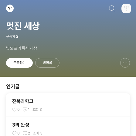
검색하기
티스토리
멋진 세상
구독자
2
빛으로 가득한 세상
구독하기
방명록
신고하기 레이어
열기
인기글
전북과학고
0
1
조회
3
3의 완성
0
2
조회
3