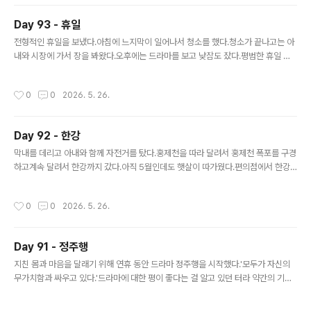
Day 93 - 휴일
글 내용
전형적인 휴일을 보냈다.아침에 느지막이 일어나서 청소를 했다.청소가 끝나고는 아
내와 시장에 가서 장을 봐왔다.오후에는 드라마를 보고 낮잠도 잤다.평범한 휴일 하
루가 흘러갔다.
작성시간
0
0
2026. 5. 26.
Day 92 - 한강
글 내용
막내를 데리고 아내와 함께 자전거를 탔다.홍제천을 따라 달려서 홍제천 폭포를 구경
하고계속 달려서 한강까지 갔다.아직 5월인데도 햇살이 따가웠다.편의점에서 한강
라면을 사서 한강을 바라보면서 준비해 간 유부초밥과 함께 먹었다.아내와 나는 물멍
을 더 하고 싶었는데 막내가 빨리 집에 가고 싶다고 했다.오는 길에 설빙에 들러서 빙
작성시간
0
0
2026. 5. 26.
수를 먹고 집에 왔다.이런 평온한 일상이 머리로는 감사하게 느껴지지만별다른 감흥
이 느껴지지 않는 것이 안타깝기도 하다.
Day 91 - 정주행
글 내용
지친 몸과 마음을 달래기 위해 연휴 동안 드라마 정주행을 시작했다.'모두가 자신의
무가치함과 싸우고 있다.'드라마에 대한 평이 좋다는 걸 알고 있던 터라 약간의 기대
를 안고 봤다.극본도 좋고 배우들의 연기도 좋아서 보는 내내 몰입할 수 있었다.서로
대립되는 입장에서이 사람 얘기를 들어보면 맞는 것 같고저 사람 얘기를 들어보면 그