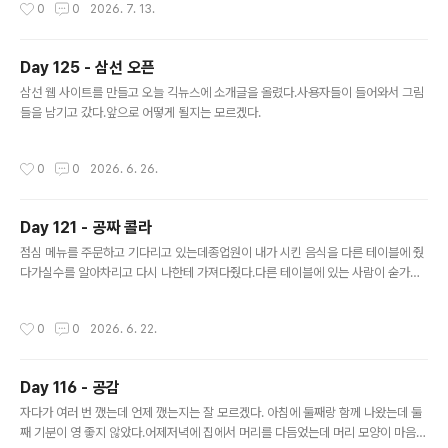
작성시간
0
0
2026. 7. 13.
Day 125 - 삼선 오픈
글 내용
삼선 웹 사이트를 만들고 오늘 긱뉴스에 소개글을 올렸다.사용자들이 들어와서 그림
들을 남기고 갔다.앞으로 어떻게 될지는 모르겠다.
작성시간
0
0
2026. 6. 26.
Day 121 - 공짜 콜라
글 내용
점심 메뉴를 주문하고 기다리고 있는데종업원이 내가 시킨 음식을 다른 테이블에 줬
다가실수를 알아차리고 다시 나한테 가져다줬다.다른 테이블에 있는 사람이 숟가락
을 들고 섞으려던 상태였다.저 실수는 좋은 일은 아니지만 크게 화가 나지는 않았다.
조금 있다가 종업원이 죄송하다면서 콜라를 공짜로 줬다.저 실수가 오히려 득이 되었
작성시간
0
0
2026. 6. 22.
다. 공짜 콜라는 좋은 걸까 나쁜 걸까?공짜로 물건을 얻어서 잠깐 기분은 좋지만내 몸
에 그리 좋지는 않다.콜라는 반만 마시고 남겼다. 짧은 순간에 나쁜 일이 좋은 일이 되
고좋은 일이 다시 나쁜 일이 되었다. 지금 내가 겪는 힘든 순간들도 비슷할 것이다.좋
Day 116 - 공감
은 일이 나쁜 일이 되고나쁜 일이 좋은 일이 되고지금은 알 수 없고 지나 봐야 알 것이
글 내용
다.그러니 다가오는 것들에 담담히 감사하며 지내야겠다.
자다가 여러 번 깼는데 언제 깼는지는 잘 모르겠다. 아침에 둘째랑 함께 나왔는데 둘
째 기분이 영 좋지 않았다.어제저녁에 집에서 머리를 다듬었는데 머리 모양이 마음에