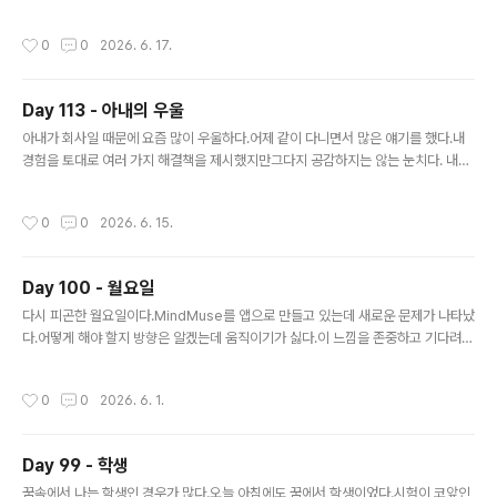
들지 않는다고 했다.그런 모습에 즉각적인 반응을 멈추고 나를 관찰했더니 새로운 것
들이 보였다.나는 거의 자동적으로 해결책을 제시하려고 했다.보통 이런 상황에서
작성시간
0
0
2026. 6. 17.
는'머리에 너무 신경 쓰지 말아라''지금 머리 모양도 괜찮다'같은 것들이 내 나름의 해
결책이었다.하지만 둘째 입장에서는 참 답답했을 것 같다.둘째는 집에서 자기를 공감
해 주는 사람이 없다고 속상해하곤 하는데정확히 이런 포인트이다. '그럼 공감을 어
Day 113 - 아내의 우울
떻게 하지?'하면서 머리를 막 굴리는 나도 발견할 수 있었다.적어도 머리로 하는 건
글 내용
아니라는 것을 알 수 있었다.공감은 가슴과 배로 하는 것이다..
아내가 회사일 때문에 요즘 많이 우울하다.어제 같이 다니면서 많은 얘기를 했다.내
경험을 토대로 여러 가지 해결책을 제시했지만그다지 공감하지는 않는 눈치다. 내가
우울했을 때 어떤 말을 듣고 싶었는지를 생각해 보면 '괜찮다'는 말이었다.내가 우울
하다는 사실,그리고 그 우울에서 빨리 벗어나야 할 것 같은 압박감이우울함을 가중시
작성시간
0
0
2026. 6. 15.
켰다. 조금 우울해도 괜찮다.우울함은 우리 몸을 보호하기 위한 장치라고 생각한다.
신체적 정신적으로 과부하가 걸렸을 때 그 부하를 강제적으로 줄이는 것이다.그래서
의욕도 떨어지고 능률도 떨어진다.조금 속도를 늦추고 과부하를 덜어내야 한다.여기
Day 100 - 월요일
서 우울 신호만 차단하고 몸을 강제로 움직이게 하면나중에 더 큰 병이 된다. 그러니
글 내용
우울해도 괜찮다.밤을 잘 보내고 나면 아침이 올 것이다.
다시 피곤한 월요일이다.MindMuse를 앱으로 만들고 있는데 새로운 문제가 나타났
다.어떻게 해야 할지 방향은 알겠는데 움직이기가 싫다.이 느낌을 존중하고 기다려야
할지아니면 억지로라도 움직여야 할지 모르겠다.
작성시간
0
0
2026. 6. 1.
Day 99 - 학생
글 내용
꿈속에서 나는 학생인 경우가 많다.오늘 아침에도 꿈에서 학생이었다.시험이 코앞인