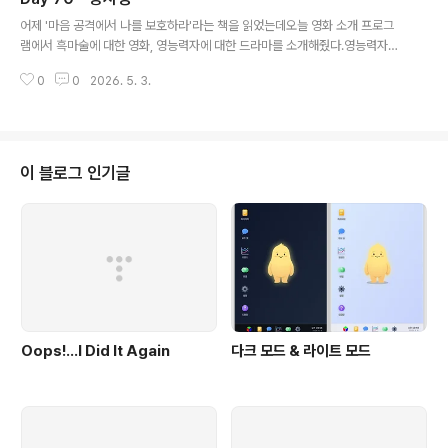
글 내용
어제 '마음 공격에서 나를 보호하라'라는 책을 읽었는데오늘 영화 소개 프로그
램에서 흑마술에 대한 영화, 영능력자에 대한 드라마를 소개해줬다.영능력자에
대한 드라마는 '보건교사 안은영'이었다.주인공이 귀신을 보는 능력이 있는데
0
0
2026. 5. 3.
이걸 귀엽게 젤리로 표현했다.드라마의 완성도는 상당히 떨어졌다.이야기 전개
가 뚝뚝 끊어져서 원작을 보지 않고는 이해가 잘 안 갔다.그래도 어제 내가 품었
던 의문에 대한 답은 되었다.영능력자의 삶이 얼마나 피곤할 수 있는지, 그런 세
상을 볼 수 없는 것이 얼마나 행복한 것인지 알 수 있었다.지금은 지금 이대로 감
사하고 즐겁게 보내야겠다.살다가 그런 능력이 필요한 때가 온다면 갑자기 짠하
이 블로그 인기글
고 능력이 생길 수도 있지 않을까 상상해 본다.
Oops!…I Did It Again
다크 모드 & 라이트 모드