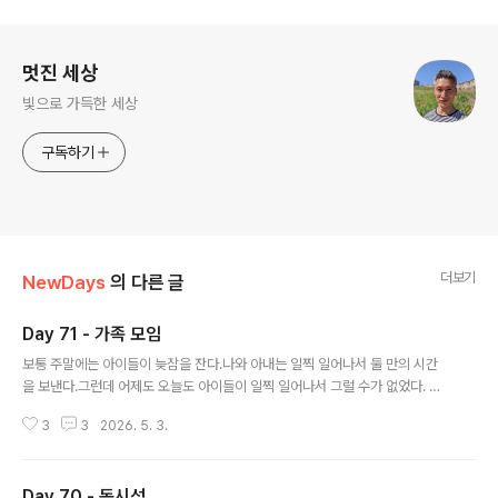
로그 정보
멋진 세상
빛으로 가득한 세상
구독하기
더보기
NewDays
의 다른 글
Day 71 - 가족 모임
글 내용
보통 주말에는 아이들이 늦잠을 잔다.나와 아내는 일찍 일어나서 둘 만의 시간
을 보낸다.그런데 어제도 오늘도 아이들이 일찍 일어나서 그럴 수가 없었다. 오
늘은 어버이날 기념으로 처가 쪽 가족 모임을 했다.늘 가는 식당에 가서 고기를
3
3
2026. 5. 3.
먹고후식으로 케잌도 먹었다.밖에 있었던 시간에 비해서 얘기는 많이 안 한 것
같다.그렇다고 머리 속이 조용하지도 않았다.머릿속에서는 계속 다른 사람을 판
단하고 비판하는 말이 떠오르고한편에서는 그걸 단속하고 있고 그런 상태였다.
Day 70 - 동시성