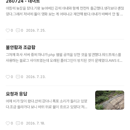
260724 - 데이트
글 내용
아침에 늦잠을 잤다.기왕 늦어버린 김에 아내와 함께 천천히 출근했다.생각보다 괜찮
았다.그래서 저녁에 둘이 영화 보는 게 어떠냐고 제안해 봤다.아내가 바빠서 안 될 수
도 있을 거라고 생각했는데의외로 흔쾌히 동의했다.요즘 화제의 영화 '호프'를 예매
했다.아내가 갈만한 음식점을 찾았다.아주 오랜만에 예전에 데이트하던 느낌이 났다.
작성시간
0
0
2026. 7. 25.
저녁을 먹고 서순라길 산책도 하고팝콘을 먹고 영화를 봤다.아이들과 함께 영화 볼
때는 하지 못하는팔걸이 올리고 손잡고 영화보기도 했다.일상에서 벗어나 옛날 느낌
을 느껴보려고 애쓴 느낌이고절반의 성공이다. 영화는 시나리오가 허술했지만추격
불안함과 조급함
장면은 참 잘 찍었다.
글 내용
그저께 회사 서버 중에 하나가 php 웹쉘 공격을 당한 것을 발견했다.워드프레스를
사용하는 블로그 사이트였는데 오래된 플러그인이 방치된 것이 문제였다.AWS EC
2 인스턴스를 새로 만들고 워드프레스를 새로 설치했다.방문자가 많지 않은 블로그
지만 사용 중인 사이트라서 빨리 복구해야겠다고 생각했다.어제 하루 종일 복구에 매
작성시간
0
0
2026. 7. 23.
달렸다.워드프레스 설치 자체는 쉬웠지만 예전 사이트에서 사용하던 테마와 플러그
인들 때문에 시간이 걸렸다.종일 쉬지 않고 집중했다가 집에 갔더니 몸에 기운이 하
나도 없었다.다른 때 일을 재밌게 했던 것과는 다른 느낌이었다.그래서 살펴봤더니
요청과 응답
사이트 복구가 늦어지면 어쩌나 하는 불안감과 조급함을 하루 종일 느끼고 있었고그
글 내용
게 그대로 몸을 굳게 하고 에너지를 소진시킨 것이었다.마음이 몸으로 드러나는..
어제 비가 많이 왔다.산에 갔더니 폭포 소리가 들리고 있었
다.조금 올라가다 보니 바위 위로 물이 흐르고 있었다.'저
물을 만져보고 싶다'는 생각이 들었다.하지만 바위 옆에는
'추락주의'라는 팻말이 있었다.오늘은 평소와 달리 운동화
작성시간
0
0
2026. 7. 18.
가 아니라 슬리퍼를 신고 오르고 있어서 더 위험했다. 조금