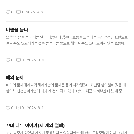
는 게 더 안타까"말하다가 문득 깨달았다.아내에게는 안타
마음을 잊지 않았으면 좋겠다.
까워하지 말라면서나는 안타까워하고 있었다. 아내와 나는
작성시간
0
1
2026. 8. 3.
참 다르다.아내가 맞다고 하는 건 ..
바람을 듣다
글 내용
요즘 '바람을 듣다'라는 말이 마음속에 맴돈다.흐름을 느낀다는 공감각적인 표현으로
들릴 수도 있고바라는 것을 듣는다는 뜻으로 해석될 수도 있다.보이지 않는 흐름에
귀를 기울인다.그리고 그 흐름 속에서,내가 진정 바라는 것을 듣는다.
작성시간
0
0
2026. 8. 3.
배의 문제
글 내용
머리의 문제에서 시작해서가슴의 문제를 풀기 시작했었다.지난달 한의원에 갔을 때
한의사 선생님이가슴에 다섯 개 정도 뭐가 있다고 했다.지금 느껴보면 다섯 개 중에
왼쪽 하나는 안 느껴질 정도로 희미해졌고두 번째도 희미하다. 가운데는 반정도 남아
있고 오른쪽 두 개는 남아있다.차차 해결될 것들이라 생각하고 있다. 이제 관심은 배
작성시간
0
0
2026. 8. 1.
의 문제 즉 몸의 문제로 넘어가고 있다.그런데 오늘 아침 스레드에 태극권 하는 사람
이 올린 포스트가 떴다.타고 들어가서 글을 읽다 보니메이블 엘스워스 토드의 《생각
하는 몸》이라는 책까지 닿았다.대략적인 내용을 봤을 때 내가 생각하는 배의 문제를
꼬마 나무 이야기(세 개의 열매)
다루고 있는 듯하다.이제는 당연할 만도 하지만 이렇게 필요한 것들이 눈앞에 짠 하
글 내용
고 나타날 때마다 짜릿하다.
꼬마 나무가 있었다.가지가 풍성하지는 않았지만 한해 한해 무럭무럭 자랐다.그러던