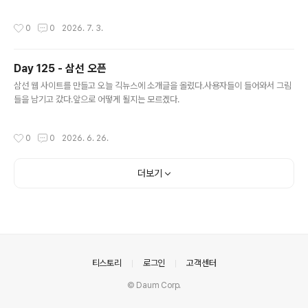
곳들을 정확히 짚어 냈고본인의 진단을 명확히 설명해 주셨고자신의 한계까지 설명
해 줘서 신뢰가 갔다. 이런 진찰 능력을 타고난 건지 수련한 건지 물어봤더니수련을
작성시간
0
0
2026. 7. 3.
한 것이라고 했다.물어본게 반가운 듯 인생사 얘기를 잠깐 해주셨는데쉽지 않은 삶이
었을 것 같다.그런데도 얘기 말미에 '부럽네요'라는 말이 튀어나왔다.선생님은 각자
의 길이 있을 거라고 했다. 반복되는 일상을 깨고새로운 사람을 만나고나를 돌아보는
Day 125 - 삼선 오픈
좋은 시간이었다.
글 내용
삼선 웹 사이트를 만들고 오늘 긱뉴스에 소개글을 올렸다.사용자들이 들어와서 그림
들을 남기고 갔다.앞으로 어떻게 될지는 모르겠다.
작성시간
0
0
2026. 6. 26.
더보기
의안내
티스토리
로그인
고객센터
© Daum Corp.