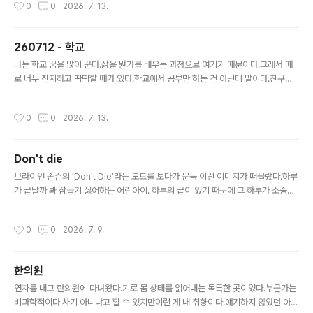
작성시간
0
0
2026. 7. 13.
앱 만들 만한 게 없나 하고 고민하던 중이었는데딱 좋은 아이디어인 것 같다.적당히
시장이 좁고 해결해 줄 수 있는 문제도 비교적 명확하다. 가업으로 삼을 만하다.마침
조금 있으면 애들 여름 방학이라서 재밌게 함께 할 수 있을 것 같다.벌써 신이 난다.이
260712 - 학교
름도 이미 지어놨다.'가락'우리말로 선율을 뜻하는 말이다.노래의 즐거움(歌樂)이라
글 내용
는 뜻으로 중의적으로 해석될 수도 있다. 아..
나는 학교 꿈을 많이 꾼다.삶을 뭔가를 배우는 과정으로 여기기 때문이다.그래서 때
로 너무 진지하고 딱딱할 때가 있다.학교에서 공부만 하는 건 아닌데 말이다.친구를
사귀기도 하고 재미있는 놀이를 할 수도 있다.앞으로는 삶을 조금 더 즐기면서 살려
고 한다. 오늘도 학교 꿈을 꿨다.학교에 지각을 하긴 했으나 무사히 도착했다.
작성시간
0
0
2026. 7. 13.
Don't die
글 내용
브라이언 존슨의 'Don't Die'라는 모토를 보다가 문득 이런 이미지가 떠올랐다.하루
가 끝날까 봐 잠들기 싫어하는 어린아이. 하루의 끝이 있기 때문에 그 하루가 소중하
다.오늘이 끝나야 내일이 온다.
작성시간
0
0
2026. 7. 9.
한의원
글 내용
연차를 내고 한의원에 다녀왔다.기로 몸 상태를 읽어내는 독특한 곳이었다.누군가는
비과학적이다 사기 아니냐고 할 수 있지만이런 게 내 취향이다.얘기하지 않았던 아픈