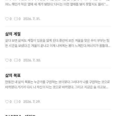
어느 해인가 작은 열매 세 개가 맺혔다.‘다시는 이런 열매를 맺지 못할지도 몰라.’‘이
잎들은 내가 열매 맺게 해 준 잎들이니 절대 놓쳐서는 안 돼.’쪼그라든 열매와 말라붙
은 잎을 끝내 놓지 못한 꼬마 나무는 더 이상 자라지 못했다.겨울이 되자 열매와 잎을
작성시간
0
0
2026. 7. 31.
쥐고 있을 힘도 없어졌다.‘작은 열매 세 개도 내게는 감사한 삶이었어.’남은 힘으로 쥐
고 있던 열매와 잎을 떨구고 스르륵 잠이 들었다.새소리에 잠이 깬 어느 봄날 쥐고 있
던 열매와 잎이 떠난 자리에 새싹이 돋고 있었다.
삶의 계절
글 내용
살다 보면 삶에도 계절이 있음을 알게 된다.중년에 모진 겨울을 맞은 우리 부부는 힘
든 시간을 보냈다.긴 겨울이 끝나고 이제 나에게는 봄이 느껴진다.에너지가 꿈틀대고
변화가 느껴진다.하지만 아내는 아직도 겨울을 지나고 있다.그런 아내에게 왜 비관적
이고 절망적이냐고 말했다.내가 지나왔던 그 겨울은 벌써 잊고 내 기준으로만 얘기한
작성시간
0
0
2026. 7. 30.
것이다. 겨울은 고요하고 쓸쓸해야 제맛이다.왜 꽃을 피우지 않고 있나고 말하는 건
어리석다.
삶의 목표
글 내용
한동안 내 삶의 목표는 누군가를 구원하는 것이었다.그러다가 나를 구원하는 것으로
바뀌었다.거기서 다시 나 자신이 되는 것으로 바뀌었다. 그리고 지금은 숨 쉬고보고
듣고 느끼고사랑하고 감사하고 그렇게 애쓰지 않고 그냥 삶 자체를 사는 것이 목표
다.
작성시간
0
0
2026. 7. 29.