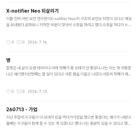
더 지나가다 보니 등산로로 물이 흐르고 있었다.처음 봤을
때는 '이걸 어쩌지?' 하는 생각이 자동적으로 들었다.운동
X-notifier Neo 되살리기
화였으면 난감한 상황이었겠지만 슬리퍼이니 지나가는데
글 내용
문제는 없었다.잠깐 있다가 또 다른 생각이 떠올랐다.'이건
이틀 전에 어떤 보안 연구원이X-notifier Neo의 구조에 보안상 허점이 있다고 메일
아까 내 요청에 대한 응답이다!'나는 흐르는 물을 만져 보고
을 보내왔다.살펴보니 지적한 부분이 맞아서 수정을 하려고 했다.수정을 하다가 X-n
싶다고 했고그 물을 만져볼 수 있는 안전한 장소가 주어진
otifier 포럼에 들어갔더니drupal 버전이 오래되어서 동작을 안 하고 있었다.부랴부
것이었다.이렇게 생각하니 내 앞에 있는 건 장애물이 아니
랴 drupal 7을 drupal 11로 업데이트를 했다. 본격적으로 X-notifier를 고치기 시
작성시간
0
0
2026. 7. 16.
라 기회이고 응답이었다. ..
작했는데하다 보니 그동안 메일 확인이 안 되던 채로 방치되어 있었다.hotmail, yah
oo가 안 되고 있었고 포럼에 글도 올라와 있었다. 예전에는 내가 브라우저를 켜서 웹
메일 사이트에 접속해서동작을 해보고 패킷을 분석하고 그걸 스크립트로 재현하는
병
작업을모두 내가 직접 손으로 했다.이번에는 AI에게 시켜서 해봤는데 생각 이상으로
글 내용
잘한다.간단한 작업..
질병은 내 삶의 오랜 테마이다.어제 첫째가 몸 상태가 안 좋았다.나는 쉬는 게 어떻겠
냐고 얘기했지만첫째는 할 일이 있다고 아픈 몸을 이끌고 나갔다.아침에 첫째가 배가
불편하다고 했다.누가 명치를 누르는 느낌이라고 한다.스트레스 때문인 것 같다.나는
이런 증상들을 몸이 보내는 신호로 해석한다.쉬어가면서 자신을 돌아보면서 하라는
작성시간
0
0
2026. 7. 13.
신호이다.첫째에게 얘기했지만 어떤 의미인지 잘 모르는 것 같다.나는 그런 신호를
무시한 적이 있고그 결과 큰 병을 얻었다.첫째도 그럴까 봐 염려된다. 대신 아플 수 있
으면 대신 아파주었으면 좋겠다는 생각도 잠깐 했다.눈물이 핑 돌면서 내 안에 있는
260713 - 가업
예쁜 어린아이의 마음이 느껴졌다.하지만 아픈 경험을 하는 것 자체가 배움의 과정이
글 내용
다.대신 아파주면 배움도 없다.그럼에도 불구하고 너무 많..
지난 주말에 식구들이 다 모여서 밥을 먹다가가업을 했으면 좋겠다는 얘기가 나왔다.
둘째는 식구들이 함께 할 수 있는 게 있겠냐고 했다.나는 충분히 있을 수 있다고 했다.
어제 차를 타고 집에 오는 길에첫째가 앱 아이디어를 하나 냈다.시창, 청음을 도와주
는 앱 중에 괜찮은 게 없다고 한다.올해 들어서 MindMuse와 삼선을 만들고 난 후