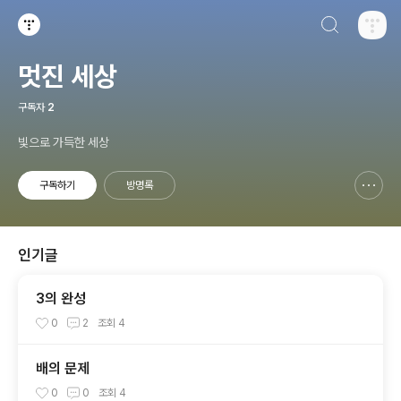
검색하기
티스토리
멋진 세상
구독자
2
빛으로 가득한 세상
구독하기
방명록
신고하기 레이어
열기
인기글
3의 완성
0
2
조회
4
배의 문제
0
0
조회
4