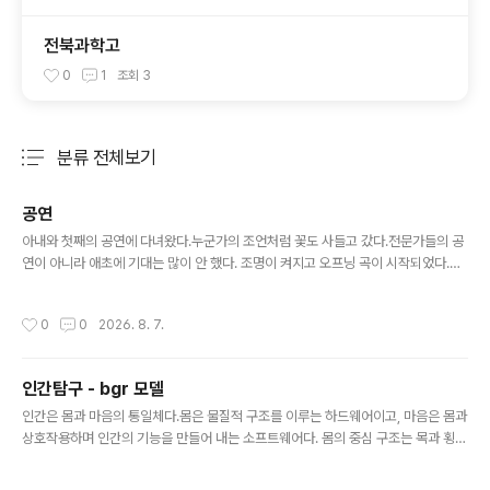
전북과학고
0
1
조회
3
분류 전체보기
주요 글 목록
공연
글 내용
아내와 첫째의 공연에 다녀왔다.누군가의 조언처럼 꽃도 사들고 갔다.전문가들의 공
연이 아니라 애초에 기대는 많이 안 했다. 조명이 켜지고 오프닝 곡이 시작되었다.갑
자기 가슴이 쿵쿵거렸다.드럼 소리에 공명하는 것이었다.얼마 전에 유튜브에서 징소
리로 몸을 치료하는 사람을 본 적이 있었는데그런 치료를 받는 느낌이었다.굳어 있던
작성시간
0
0
2026. 8. 7.
가슴을 풀어주는 마사지였다. 음악은 오프닝 곡이 가장 좋았고 나머지는 별감흥이 없
었다.관객과의 소통 따위는 생각하지 않고하고 싶은 걸 무대에서 마음껏 하는 모습이
귀여웠다. 첫째는 엄마, 아빠가 와주셔서 감사하다는 말을 여러 번 했다.오지 않아도
인간탐구 - bgr 모델
된다고 했었는데 말이다.역시 마음을 읽어야지 말에 속으면 안 된다. 요즘 일상을 깨
글 내용
고 안 하던 것들을 많이 하고 있는데이렇게 또 새로운 경험을 ..
인간은 몸과 마음의 통일체다.몸은 물질적 구조를 이루는 하드웨어이고, 마음은 몸과
상호작용하며 인간의 기능을 만들어 내는 소프트웨어다. 몸의 중심 구조는 목과 횡격
막을 경계로 머리, 가슴, 배의 세 영역으로 나뉜다. 마음은 작동의 성격에 따라 머리·
가슴·배의 세 영역으로 나뉜다.머리 - 사고: 대상을 인식하고 구분하며, 예측하고 방