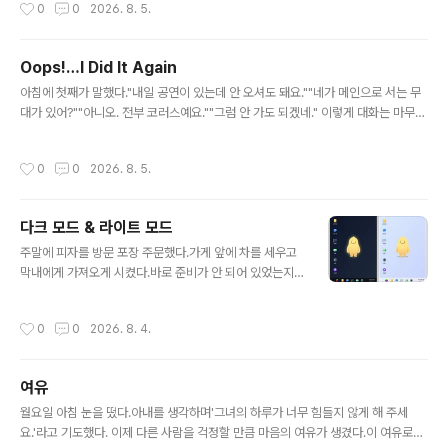
작성시간
0
0
2026. 8. 5.
법을 찾는 기능가슴 - 감정: 대상의 가치와 의미를 판단하고, 좋아함·싫어함과 행동의
방향을 만드는 기능배 - 생명: 몸의 상태를 감지하고 욕구를 생성하며, 생존과 항상성
을 유지하는 기능 가장 단순하게 압축하면 다음과 같다.머리: 어떻게 할 것인가가슴:
Oops!…I Did It Again
무엇이 중요한가배: 무엇이 필요한가 여기서 명칭은 기능이 오직 해당 신체 부위에서
글 내용
발생한다는 뜻이 아니라, 각 기능이 대표적으..
아침에 첫째가 말했다."내일 공연이 있는데 안 오셔도 돼요.""네가 메인으로 서는 무
대가 있어?""아니오. 전부 코러스예요.""그럼 안 가도 되겠네." 이렇게 대화는 마무리
되었지만뭔가 쎄한 느낌이 들었다.'안 가도 되는데 그럼 왜 얘기한 거지?'스레드에 글
을 올려 스친들에게 물어보니 역시 이건 오라는 뜻이다. 앞의 대화에서 나는 두 가지
작성시간
0
0
2026. 8. 5.
실수를 했다.첫째, 습관적으로 말을 머리로만 해석했다.말속에 담긴 속마음을 가슴으
로 느끼는 노력이 더 필요하다.요즘 계속 연습 중이긴 하지만 몸에 익을 때까지는 말
을 아끼고 천천히 반응하는 것도 좋을 것 같다.둘째, 아이가 어떤 경험을 하는지보다
다크 모드 & 라이트 모드
무엇을 하는지에 집중했다.나의 반응은 '코러스는 중요하지 않고 메인보컬만이 가치
글 내용
있다'는 것처럼 전달될 수 있다.아이가 무엇을..
주말에 피자를 방문 포장 주문했다.가게 앞에 차를 세우고
막내에게 가져오게 시켰다.바로 준비가 안 되어 있었는지
조금 기다려야 했다.막내는 피자를 들고서 자기가 해냈다
는 듯 뿌듯한 미소를 지으면서 나왔다. 막내가 이 일화를 일
작성시간
0
0
2026. 8. 4.
기에 썼다고 아내에게 얘기했다.소소하지만 성취감을 느낄
수 있는 일을 자주 시키자고 했다.아내는 첫째랑 막내는 새
로운 걸 시도하는 데 거부감이 크지 않은데둘째가 잘 시도
여유
하지 않으려 해서 안타깝다고 했다."둘째는 내 과라서 잘 움
글 내용
직이려 하지 않을 뿐 자기 스타일대로 잘할 거야. 안타까워
월요일 아침 눈을 떴다.아내를 생각하며'그녀의 하루가 너무 힘들지 않게 해 주세
하지 마.""나는 오히려 첫째가 불안해하면서 과하게 활동하
요.'라고 기도했다. 이제 다른 사람을 걱정할 만큼 마음의 여유가 생겼다.이 여유로운