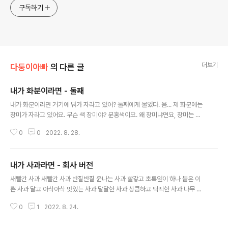
구독하기
더보기
다둥이아빠
의 다른 글
내가 화분이라면 - 둘째
글 내용
내가 화분이라면 거기에 뭐가 자라고 있어? 둘째에게 물었다. 음... 제 화분에는
장미가 자라고 있어요. 무슨 색 장미야? 분홍색이요. 왜 장미냐면요, 장미는 예
쁘기도 하지만 가시도 있기 때문이에요. 제 화분의 꽃은 있다가 없다가 해요. 동
0
0
2022. 8. 28.
생이랑 싸우면 꽃은 다 떨어지고 가시만 남아요. 조금 지나면 꽃이 다시 피고요.
내가 사과라면 - 회사 버전
글 내용
새빨간 사과 새빨간 사과 반질반질 윤나는 사과 빨갛고 초록잎이 하나 붙은 이
쁜 사과 달고 아삭아삭 맛있는 사과 달달한 사과 상큼하고 딱딱한 사과 나무 꼭
대기에 있는 노랗고 향 없고 딱딱하고 작은 사과 먼저 새빨간 사과 두 분. 빨간
0
1
2022. 8. 24.
건 내가 최고. 주어진 틀 안에서 돋보이고 싶은 모범생 스타일. 윤나는 사과, 잎
이 붙은 사과. 돋보이고 싶은 마음은 비슷한데 조금 더 개성적이고 창의적인 스