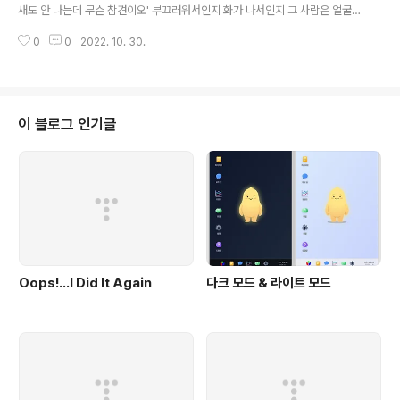
새도 안 나는데 무슨 참견이오' 부끄러워서인지 화가 나서인지 그 사람은 얼굴
을 붉혔다. 그 사람을 또 만났다. '저... 똥 묻었는데요' '나는 아무 냄새도 안 나는
0
0
2022. 10. 30.
데 무슨 근거로 그렇게 단정 지어 말하시오? 나를 잘 알지도 못하면서 참견하지
마시오!' 그 사람은 버럭 화를 냈다. 똥냄새나는 사람한테 똥 닦으라고 알려주는
게 그렇게 나쁜 일인가? 본인은 취해서 못 느끼는 냄새를 다른 사람은 느낄 수
있다. 창피한 건 순간이지만 원인을 제거하지 않으면 냄새는 계속된다. 그러면
주변 사람이 괴롭다. 혹시 이 순간 나도 악취를 풍기고 있을까? 이 세상을 내 냄
이 블로그 인기글
새로 가득 채우면 사람들이 구리다고 느끼지 않을 거라는 엉뚱한 상상..
Oops!…I Did It Again
다크 모드 & 라이트 모드