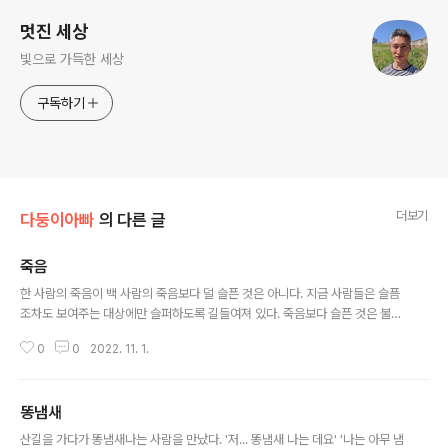
멋진 세상
빛으로 가득한 세상
구독하기
더보기
다둥이아빠
의 다른 글
죽음
글 내용
한 사람의 죽음이 백 사람의 죽음보다 덜 슬픈 것은 아니다. 지금 사람들은 슬픔
조차도 보여주는 대상에만 슬퍼하도록 길들여져 있다. 죽음보다 슬픈 것은 불행
하게 사는 것이다. 정작 슬퍼해야 할 것에 슬퍼하지 않는 사람들이 슬프다. 죽음
0
0
2022. 11. 1.
은 게임에서 로그아웃하는 것과 같다. 헤어짐을 슬퍼하는 것이라고 말할 수도
있다. 하지만 헤어짐은 허상일 뿐이다. 우리는 언제나 하나로 연결되어 있다.
똥냄새
글 내용
산길을 가다가 똥냄새나는 사람을 만났다. '저... 똥냄새 나는 데요' '나는 아무 냄