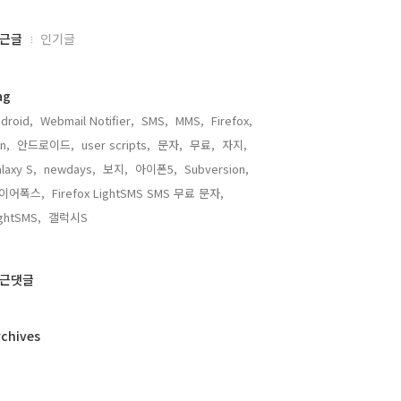
근글
인기글
ag
droid,
Webmail Notifier,
SMS,
MMS,
Firefox,
n,
안드로이드,
user scripts,
문자,
무료,
자지,
laxy S,
newdays,
보지,
아이폰5,
Subversion,
이어폭스,
Firefox LightSMS SMS 무료 문자,
ghtSMS,
갤럭시S,
근댓글
rchives