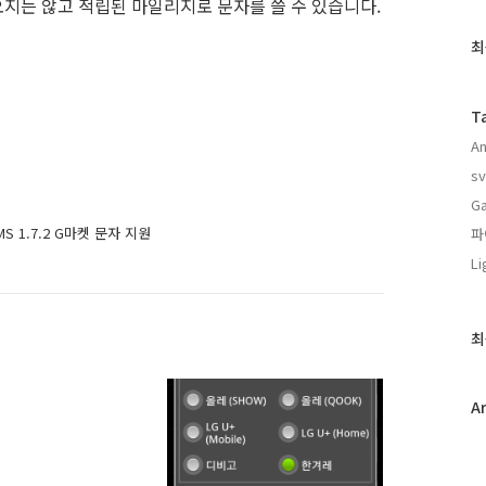
지는 않고 적립된 마일리지로 문자를 쓸 수 있습니다.
최
최
근
글
과
T
인
An
기
글
sv
Ga
S 1.7.2 G마켓 문자 지원
파
Li
최
A