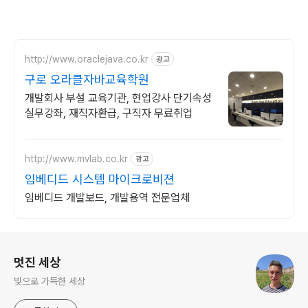
http://www.oraclejava.co.kr
광고
구로 오라클자바교육학원
개발회사 부설 교육기관, 현업강사 단기속성
실무강좌, 재직자환급, 구직자 무료취업
http://www.mvlab.co.kr
광고
임베디드 시스템 마이크로비젼
임베디드 개발보드, 개발용역 전문업체
로그 정보
멋진 세상
빛으로 가득한 세상