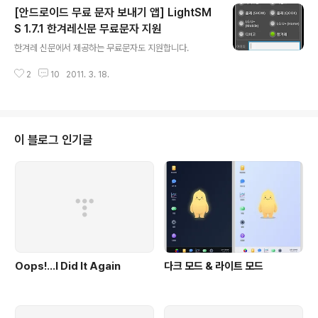
[안드로이드 무료 문자 보내기 앱] LightSM
S 1.7.1 한겨레신문 무료문자 지원
글 내용
한겨레 신문에서 제공하는 무료문자도 지원합니다.
2
10
2011. 3. 18.
이 블로그 인기글
Oops!…I Did It Again
다크 모드 & 라이트 모드