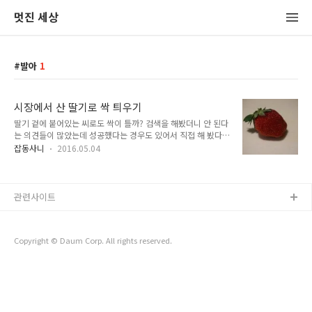
멋진 세상
발아
1
시장에서 산 딸기로 싹 틔우기
딸기 겉에 붙어있는 씨로도 싹이 틀까? 검색을 해봤더니 안 된다
는 의견들이 많았는데 성공했다는 경우도 있어서 직접 해 봤다.
2016.4.19 시장에서 산 딸기의 씨를 이쑤시개나 과도 끝처럼 뽀
잡동사니
2016.05.04
족한 것으로 하나씩 떼어낸다. 키친타올에 띄엄띄엄 올려놓은 후
지퍼백에 넣고 스프레이로 물을 뿌려주었다. 이 상태로 창가에
두었다. 빛이 직접 들지는 않는 곳이고 실내라서 온도는 20~25
도로 유지되는 곳이다. 중간에 곰팡이가 너무 많이 생기고 물에
관련사이트
잠겨 있는 듯 해서 병뚜껑을 하나 넣어주었다. 2016.5.4 곰팡이
만 잔뜩 생긴 줄 알고 버리려고 봤더니 싹이 터 있었다. 이렇게...
씨앗은 20개 정도 두었는데 2개 싹이 텃다. 싹 트는데 걸린 시간
Copyright © Daum Corp. All rights reserved.
은 2주일. 새싹은 다시 딸기 상자로~