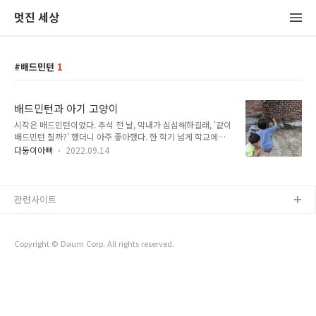
멋진 세상
배드민턴
1
배드민턴과 아기 고양이
시작은 배드민턴이었다. 추석 전 날, 막내가 심심해하길래, '같이
배드민턴 칠까?' 했더니 아주 좋아했다. 한 학기 넘게 학교에서
배드민턴을 배웠지만 나랑 배드민턴을 친 건 처음이었다. 저질
다둥이아빠
2022.09.14
체력이던 막내는 갑자기 에너자이저가 됐다. 오전에 마당에서 시
작해서 오후에는 골목에 진출했다. 오후에는 피곤해서 나는 쉰다
고 하고 엄마를 대신 내보냈다. 한참 지난 후 막내가 집에 들어왔
는데 셔틀콕 두 개가 지붕에 올라갔다고 했다. 별거 아니지만 막
관련사이트
내는 셔틀콕 잃어버린 게 마음에 걸린 것 같았다. '셔틀콕 찾으러
갈까?' 사다리를 들고 집을 나서니, 막내가 아주 신나 했다. 덩달
아 나도 신났다. 셔틀콕 한 개는 '서촌 181'이라는 술집 지붕에
Copyright © Daum Corp. All rights reserved.
올라갔는데 마침 사장님이 나와 계셨다. 사다리 놓고 살펴봐도
되냐고 했더니..