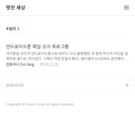
멋진 세상
싱크
1
안드로이드폰 파일 싱크 프로그램
아이폰을 쓰다가 안드로이드폰으로 바꾸고 나서 불편했던 것 중에 하나가 사진을 컴
퓨터로 옮기는 것이었다. 그래서 직접 만들어 봤다. 겸사겸사 Go언어도 공부했다. 그
리하여 Go 언어를 공부하고서 처음 만든 프로그램. kfilesync [소스 파일] 컴퓨터에
잡동사니/Go lang
2019.12.20
핸드폰 연결하고 명령 프롬프트에서 kfilesync MTP0:\DCIM D:\Pictures 하면 끝.
혹시 필요한 분들이 있을까 하여 실행파일 공유합니다.
관련사이트
Copyright © Daum Corp. All rights reserved.