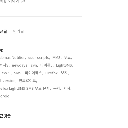
세상 이야기
(0)
근글
인기글
ag
bmail Notifier,
user scripts,
MMS,
무료,
럭시S,
newdays,
svn,
아이폰5,
LightSMS,
laxy S,
SMS,
파이어폭스,
Firefox,
보지,
bversion,
안드로이드,
irefox LightSMS SMS 무료 문자,
문자,
자지,
droid,
근댓글