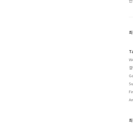
딴
최
최
근
글
과
T
인
We
기
글
갤
Ga
Su
F
An
최