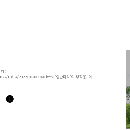
처 :
dir/2022/10/14/2022101402288.html '양반다리'의 부작용, 이렇
과 척추 건강을 위협할 수 있어 주의해야 한다./사진=클립
문화가 발달했다. 이 때문에 '양반다리' 자세를 하는
면 골반이 틀어진다고 했다. 이것은 팩트다. 이걸 이용할 수 있
 균형을 맞추는 일이다. 요즘 사람은 마우스를 잡는 것처럼
1