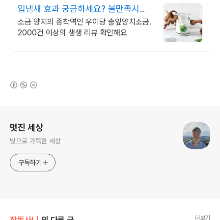
입냄새 효과 궁금하세요? 불만족시
100% 환불
소금 양치의 종착역인 우이당 솔잎양치소금.
2000건 이상의 생생 리뷰 확인해요
(새창열림)
로그 정보
멋진 세상
빛으로 가득한 세상
구독하기
더보기