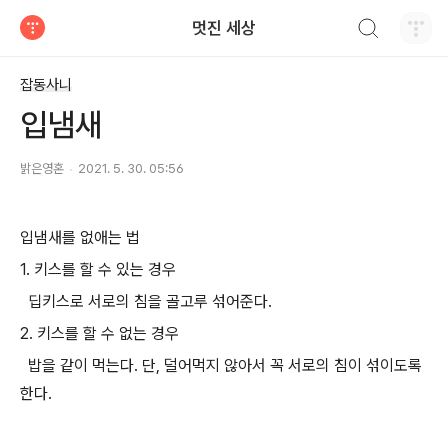
검색하기
멋진 세상
티스토리
잡동사니
입냄새
밝은영혼
2021. 5. 30. 05:56
입냄새를 없애는 법
1. 키스를 할 수 있는 경우
딥키스로 서로의 침을 골고루 섞어준다.
2. 키스를 할 수 없는 경우
밥을 같이 먹는다. 단, 덜어먹지 않아서 꼭 서로의 침이 섞이도록
한다.