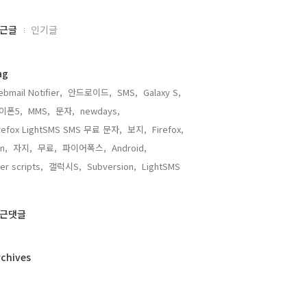
근글
인기글
ag
bmail Notifier,
안드로이드,
SMS,
Galaxy S,
이폰5,
MMS,
문자,
newdays,
irefox LightSMS SMS 무료 문자,
보지,
Firefox,
n,
자지,
무료,
파이어폭스,
Android,
er scripts,
갤럭시S,
Subversion,
LightSMS,
근댓글
rchives