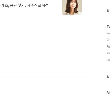
주기초, 용신찾기, 사주진로적성
최
최
근
글
과
T
인
We
기
글
아
F
sv
us
최
A