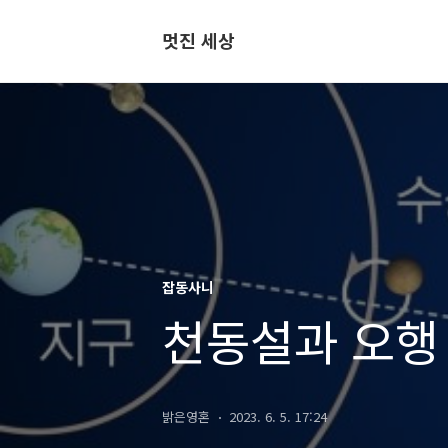
멋진 세상
잡동사니
천동설과 오행
밝은영혼
2023. 6. 5. 17:24